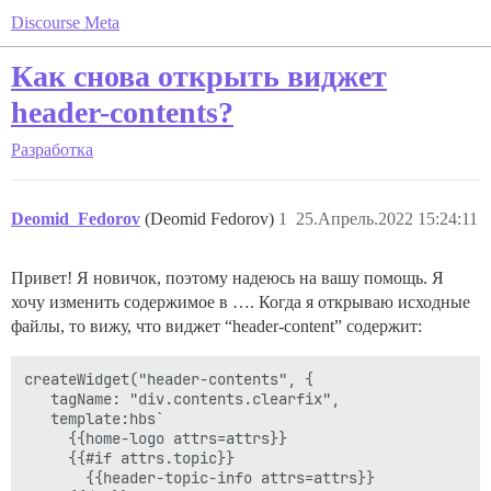
Discourse Meta
Как снова открыть виджет
header-contents?
Разработка
Deomid_Fedorov
(Deomid Fedorov)
1
25.Апрель.2022 15:24:11
Привет! Я новичок, поэтому надеюсь на вашу помощь. Я
хочу изменить содержимое в …. Когда я открываю исходные
файлы, то вижу, что виджет “header-content” содержит:
createWidget("header-contents", {

   tagName: "div.contents.clearfix",

   template:hbs`

     {{home-logo attrs=attrs}}

     {{#if attrs.topic}}

       {{header-topic-info attrs=attrs}}
