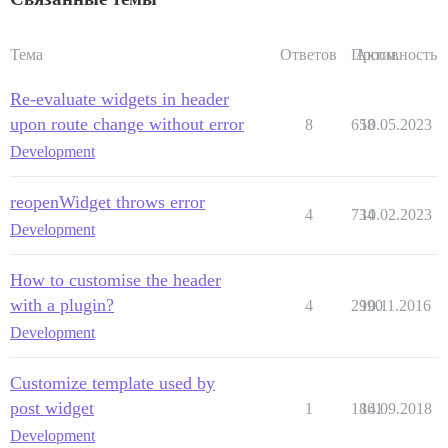
Тема
Ответов
Просм.
Активность
Re-evaluate widgets in header
upon route change without error
8
658
10.05.2023
Development
reopenWidget throws error
4
734
10.02.2023
Development
How to customise the header
with a plugin?
4
2990
10.11.2016
Development
Customize template used by
post widget
1
1861
14.09.2018
Development