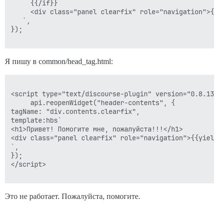
     {{/if}}

     <div class="panel clearfix" role="navigation">{{y
   `,

});

Я пишу в common/head_tag.html:
<script type="text/discourse-plugin" version="0.8.13">
     api.reopenWidget("header-contents", {

tagName: "div.contents.clearfix",

template:hbs`

<h1>Привет! Помогите мне, пожалуйста!!!</h1>

<div class="panel clearfix" role="navigation">{{yield}
`,

});

</script>

Это не работает. Пожалуйста, помогите.