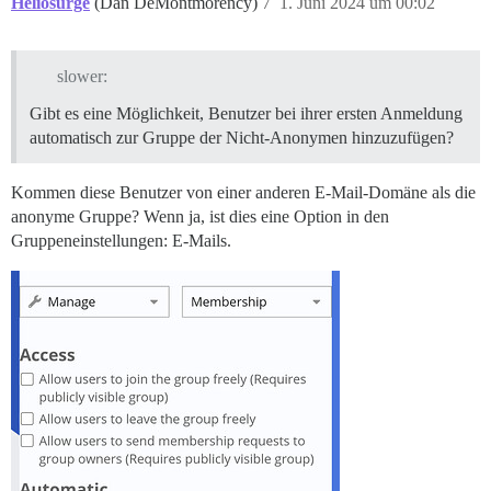
Heliosurge
(Dan DeMontmorency)
7
1. Juni 2024 um 00:02
slower:
Gibt es eine Möglichkeit, Benutzer bei ihrer ersten Anmeldung
automatisch zur Gruppe der Nicht-Anonymen hinzuzufügen?
Kommen diese Benutzer von einer anderen E-Mail-Domäne als die
anonyme Gruppe? Wenn ja, ist dies eine Option in den
Gruppeneinstellungen: E-Mails.