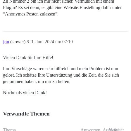
Zu Nummer 2 bin ich mir nicht sicher. Vermutlich mit einem
Plugin? Es sei denn, es gibt eine Website-Einstellung dafür unter
“Anonymes Posten zulassen”.
joo
(slower)
8
1. Juni 2024 um 07:19
Vielen Dank für Ihre Hilfe!
Ihre Vorschläge waren sehr hilfreich und mein Problem ist nun
gelöst. Ich schätze Ihre Unterstützung und die Zeit, die Sie sich
genommen haben, um mir zu helfen.
Nochmals vielen Dank!
Verwandte Themen
Thema
Antworten
Aufrufe
Aktivität