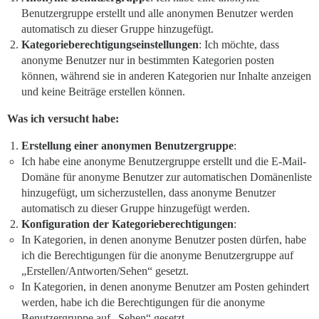
Benutzergruppe erstellt und alle anonymen Benutzer werden
automatisch zu dieser Gruppe hinzugefügt.
Kategorieberechtigungseinstellungen
: Ich möchte, dass
anonyme Benutzer nur in bestimmten Kategorien posten
können, während sie in anderen Kategorien nur Inhalte anzeigen
und keine Beiträge erstellen können.
Was ich versucht habe:
Erstellung einer anonymen Benutzergruppe
:
Ich habe eine anonyme Benutzergruppe erstellt und die E-Mail-
Domäne für anonyme Benutzer zur automatischen Domänenliste
hinzugefügt, um sicherzustellen, dass anonyme Benutzer
automatisch zu dieser Gruppe hinzugefügt werden.
Konfiguration der Kategorieberechtigungen
:
In Kategorien, in denen anonyme Benutzer posten dürfen, habe
ich die Berechtigungen für die anonyme Benutzergruppe auf
„Erstellen/Antworten/Sehen“ gesetzt.
In Kategorien, in denen anonyme Benutzer am Posten gehindert
werden, habe ich die Berechtigungen für die anonyme
Benutzergruppe auf „Sehen“ gesetzt.