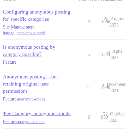
Configuring anonymous posting
for specific categories
28. August
2
1086
2023
Site Management
how-to
,
anonymous-mode
Is anonymous posting by
11. April
category possible?
5
1344
2023
Feature
Anonymous posting -- but
retaining original user
2. Dezember
11
1999
permissions
2021
Feature
anonymous-mode
'Per-Category' anonymous mode
22. Oktober
9
950
2023
Feature
anonymous-mode