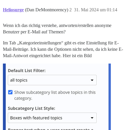
Heliosurge
(Dan DeMontmorency)
2
31. Mai 2024 um 01:14
Wenn ich das richtig verstehe, antworten/erstellen anonyme
Benutzer per E-Mail auf Themen?
Im Tab „Kategorieeinstellungen“ gibt es eine Einstellung für E-
Mail-Beiträge. Ich kann die Optionen nicht sehen, da ich keine E-
Mail-Antwort eingerichtet habe. Hier ist ein Bild