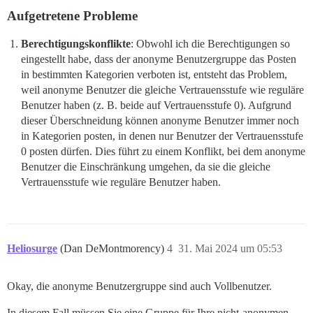
Aufgetretene Probleme
Berechtigungskonflikte
: Obwohl ich die Berechtigungen so
eingestellt habe, dass der anonyme Benutzergruppe das Posten
in bestimmten Kategorien verboten ist, entsteht das Problem,
weil anonyme Benutzer die gleiche Vertrauensstufe wie reguläre
Benutzer haben (z. B. beide auf Vertrauensstufe 0). Aufgrund
dieser Überschneidung können anonyme Benutzer immer noch
in Kategorien posten, in denen nur Benutzer der Vertrauensstufe
0 posten dürfen. Dies führt zu einem Konflikt, bei dem anonyme
Benutzer die Einschränkung umgehen, da sie die gleiche
Vertrauensstufe wie reguläre Benutzer haben.
Heliosurge
(Dan DeMontmorency)
4
31. Mai 2024 um 05:53
Okay, die anonyme Benutzergruppe sind auch Vollbenutzer.
In diesem Fall müssen Sie eine Gruppe für Ihre nicht-anonymen