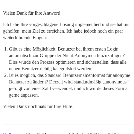
Vielen Dank für Ihre Antwort!
Ich habe Ihre vorgeschlagene Lösung implementiert und sie hat mir
geholfen, mein Ziel zu erreichen. Ich habe jedoch noch ein paar
weiterführende Fragen:
Gibt es eine Möglichkeit, Benutzer bei ihrem ersten Login
automatisch zur Gruppe der Nicht-Anonymen hinzuzufügen?
Dies würde den Prozess optimieren und sicherstellen, dass alle
neuen Benutzer richtig kategorisiert werden.
Ist es möglich, das Standard-Benutzernamenformat für anonyme
Benutzer zu ändern? Derzeit wird standardmäßig „anonymous“
gefolgt von einer Zahl verwendet, und ich würde dieses Format
gerne anpassen.
Vielen Dank nochmals für Ihre Hilfe!