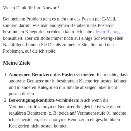
Vielen Dank für Ihre Antwort!
Bei meinem Problem geht es nicht um das Posten per E-Mail,
sondern darum, wie man anonymen Benutzern das Posten in
bestimmten Kategorien verbieten kann. Ich habe
diesen Beitrag
konsultiert, aber ich stoße immer noch auf einige Schwierigkeiten.
Nachfolgend finden Sie Details zu meiner Situation und den
Problemen, auf die ich stoße:
Meine Ziele
Anonymen Benutzern das Posten verbieten
: Ich möchte, dass
anonyme Benutzer nur in bestimmten Kategorien posten können
und in anderen Kategorien nur Inhalte anzeigen, aber nicht
posten dürfen.
Berechtigungskonflikte verhindern
: Auch wenn die
Vertrauensstufe anonymer Benutzer die gleiche ist wie die von
regulären Benutzern (z. B. beide auf Vertrauensstufe 0), möchte
ich sicherstellen, dass anonyme Benutzer in eingeschränkten
Kategorien nicht posten können.