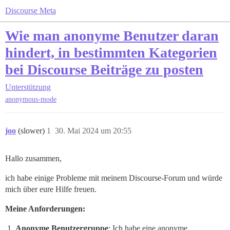
Discourse Meta
Wie man anonyme Benutzer daran
hindert, in bestimmten Kategorien
bei Discourse Beiträge zu posten
Unterstützung
anonymous-mode
joo
(slower)
1
30. Mai 2024 um 20:55
Hallo zusammen,
ich habe einige Probleme mit meinem Discourse-Forum und würde
mich über eure Hilfe freuen.
Meine Anforderungen:
Anonyme Benutzergruppe
: Ich habe eine anonyme