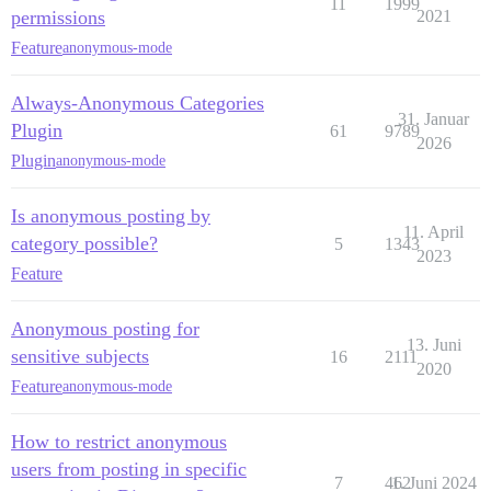
11
1999
permissions
2021
Feature
anonymous-mode
Always-Anonymous Categories
31. Januar
Plugin
61
9789
2026
Plugin
anonymous-mode
Is anonymous posting by
11. April
category possible?
5
1343
2023
Feature
Anonymous posting for
13. Juni
sensitive subjects
16
2111
2020
Feature
anonymous-mode
How to restrict anonymous
users from posting in specific
7
462
1. Juni 2024