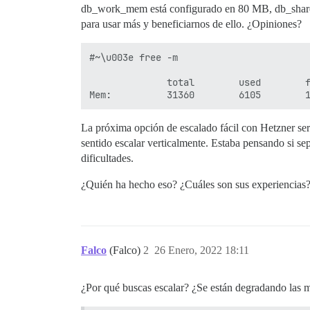
db_work_mem está configurado en 80 MB, db_shared_
para usar más y beneficiarnos de ello. ¿Opiniones?
#~\u003e free -m

              total        used        f
La próxima opción de escalado fácil con Hetzner ser
sentido escalar verticalmente. Estaba pensando si se
dificultades.
¿Quién ha hecho eso? ¿Cuáles son sus experiencias
Falco
(Falco)
2
26 Enero, 2022 18:11
¿Por qué buscas escalar? ¿Se están degradando las m