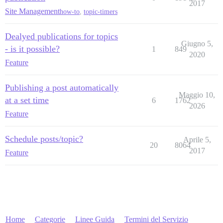
2017
Site Management
how-to
,
topic-timers
Dealyed publications for topics
Giugno 5,
- is it possible?
1
849
2020
Feature
Publishing a post automatically
Maggio 10,
at a set time
6
1762
2026
Feature
Schedule posts/topic?
Aprile 5,
20
8064
2017
Feature
Home
Categorie
Linee Guida
Termini del Servizio