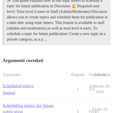
This guide explains how to use topic timers to schedule a
topic for future publication in Discourse.
Required user
level: Trust level 4 users or Staff (Admin/Moderator) Discourse
allows you to create topics and schedule them for publication at
a later date using topic timers. This feature is available to staff
(admins and moderators) as well as trust level 4 users. To
schedule a topic for future publication: Create a new topic in a
private category, as a p…
Argomenti correlati
Argomento
Risposte
Visualizzazioni
Attività
Scheduled topics
Febbraio 28,
2
322
2024
Support
Scheduling topics for future
Aprile 10,
publication
0
19143