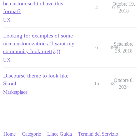
be customised to have this
Ottobre 19,
4
1619
format?
2018
UX
Looking for examples of some
nice customizations (I want my
Settembre
6
3986
community look pretty;))
26, 2018
UX
Discourse theme to look like
Ottobre 8,
Skool
15
581
2024
Marketplace
Home
Categorie
Linee Guida
Termini del Servizio