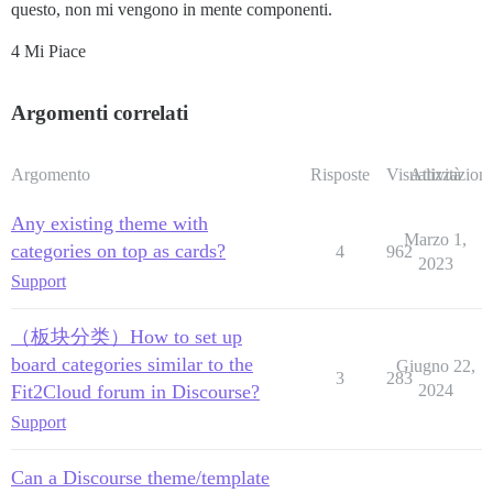
questo, non mi vengono in mente componenti.
4 Mi Piace
Argomenti correlati
Argomento
Risposte
Visualizzazioni
Attività
Any existing theme with
Marzo 1,
categories on top as cards?
4
962
2023
Support
（板块分类）How to set up
board categories similar to the
Giugno 22,
3
283
Fit2Cloud forum in Discourse?
2024
Support
Can a Discourse theme/template