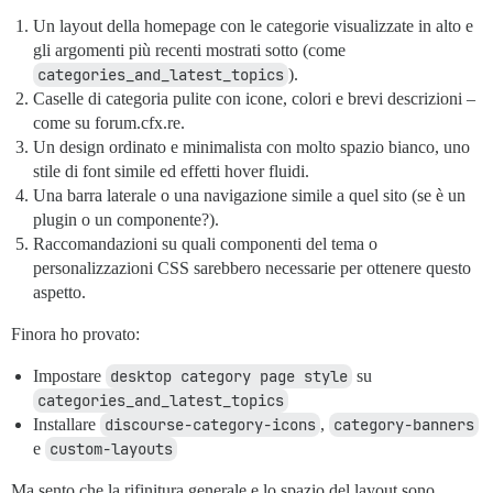
Un layout della homepage con le categorie visualizzate in alto e
gli argomenti più recenti mostrati sotto (come
categories_and_latest_topics
).
Caselle di categoria pulite con icone, colori e brevi descrizioni –
come su forum.cfx.re.
Un design ordinato e minimalista con molto spazio bianco, uno
stile di font simile ed effetti hover fluidi.
Una barra laterale o una navigazione simile a quel sito (se è un
plugin o un componente?).
Raccomandazioni su quali componenti del tema o
personalizzazioni CSS sarebbero necessarie per ottenere questo
aspetto.
Finora ho provato:
Impostare
desktop category page style
su
categories_and_latest_topics
Installare
discourse-category-icons
,
category-banners
e
custom-layouts
Ma sento che la rifinitura generale e lo spazio del layout sono