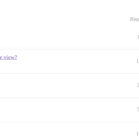
Risp
le view?
1
1