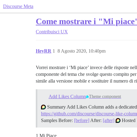
Discourse Meta
Come mostrare i "Mi piace" 
Contribuisci
UX
HeyRR
1
8 Agosto 2020, 10:40pm
Vorrei mostrare i ‘Mi piace’ invece delle risposte ne
componente del tema che svolge questo compito per l
simile alla versione mobile e sostituire il numero di 
Add Likes Column
Theme component
Summary Add Likes Column adds a dedicated co
https://github.com/discourse/discourse-like-colum
Samples Before:
[before]
After:
[after]
Hosted 
1 Mi Piace