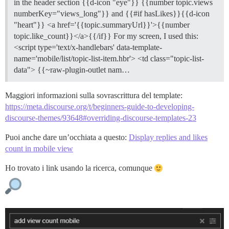
in the header section {{d-icon "eye"}} {{number topic.views
numberKey="views_long"}} and {{#if hasLikes}}{{d-icon
"heart"}} <a href='{{topic.summaryUrl}}'>{{number
topic.like_count}}</a>{{/if}} For my screen, I used this:
<script type='text/x-handlebars' data-template-
name='mobile/list/topic-list-item.hbr'> <td class="topic-list-
data"> {{~raw-plugin-outlet nam…
Maggiori informazioni sulla sovrascrittura del template:
https://meta.discourse.org/t/beginners-guide-to-developing-
discourse-themes/93648#overriding-discourse-templates-23
Puoi anche dare un’occhiata a questo:
Display replies and likes
count in mobile view
Ho trovato i link usando la ricerca, comunque