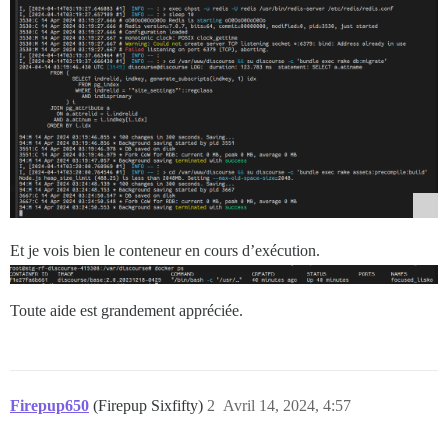
Et je vois bien le conteneur en cours d’exécution.
Toute aide est grandement appréciée.
Firepup650
(Firepup Sixfifty)
2
Avril 14, 2024, 4:57