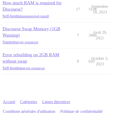
How much RAM is required for
Septembre
Discourse?
17
5198
18, 2023
Self-hosting
unsupported-install
Discourse Swap Memory (1GB
Avril 29,
Warning)
7
3468
2021
Support
server-resources
Error rebuilding on 2GB RAM
Octobre 3,
without swap
8
620
2023
Self-hosting
server-resources
Accueil
Catégories
Lignes directrices
Conditions générales d'utilisation
Politique de confidentialité