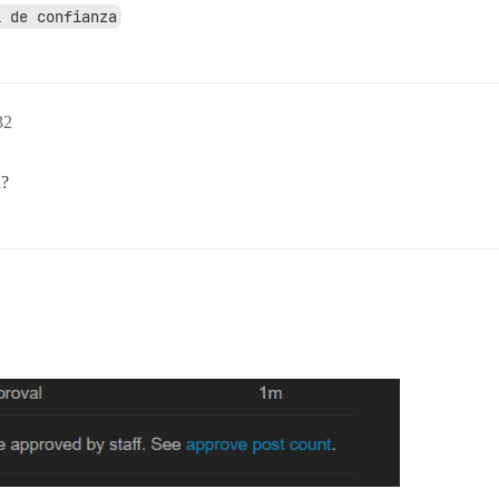
l de confianza
32
d?