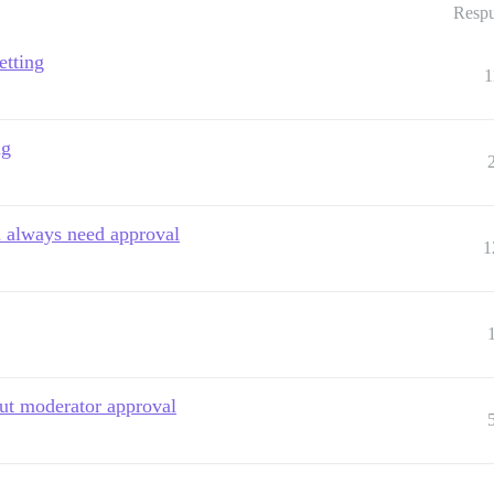
Respu
etting
1
ng
n always need approval
1
out moderator approval