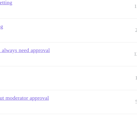
etting
1
ng
n always need approval
1
out moderator approval