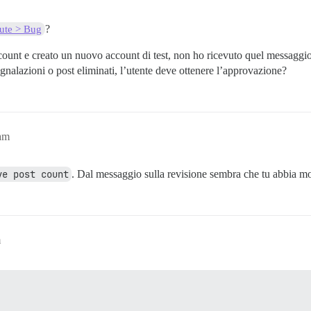
?
ute > Bug
count e creato un nuovo account di test, non ho ricevuto quel messaggi
nalazioni o post eliminati, l’utente deve ottenere l’approvazione?
7am
ve post count
. Dal messaggio sulla revisione sembra che tu abbia mo
m