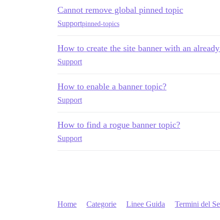
Cannot remove global pinned topic
Support
pinned-topics
How to create the site banner with an already
Support
How to enable a banner topic?
Support
How to find a rogue banner topic?
Support
Home
Categorie
Linee Guida
Termini del Se