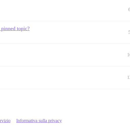
 pinned topic?
1
1
rvizio
Informativa sulla privacy