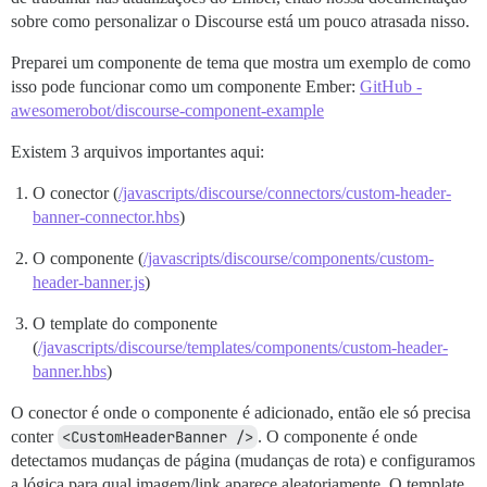
sobre como personalizar o Discourse está um pouco atrasada nisso.
Preparei um componente de tema que mostra um exemplo de como
isso pode funcionar como um componente Ember:
GitHub -
awesomerobot/discourse-component-example
Existem 3 arquivos importantes aqui:
O conector (
/javascripts/discourse/connectors/custom-header-
banner-connector.hbs
)
O componente (
/javascripts/discourse/components/custom-
header-banner.js
)
O template do componente
(
/javascripts/discourse/templates/components/custom-header-
banner.hbs
)
O conector é onde o componente é adicionado, então ele só precisa
conter
<CustomHeaderBanner />
. O componente é onde
detectamos mudanças de página (mudanças de rota) e configuramos
a lógica para qual imagem/link aparece aleatoriamente. O template