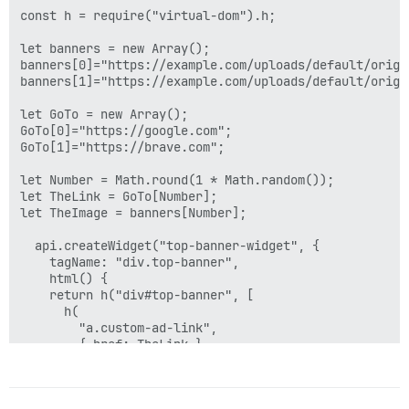
const h = require("virtual-dom").h;

let banners = new Array();

banners[0]="https://example.com/uploads/default/origi
banners[1]="https://example.com/uploads/default/origi
let GoTo = new Array();

GoTo[0]="https://google.com";

GoTo[1]="https://brave.com";

let Number = Math.round(1 * Math.random());

let TheLink = GoTo[Number];

let TheImage = banners[Number];

  api.createWidget("top-banner-widget", {

    tagName: "div.top-banner",

    html() {

    return h("div#top-banner", [

      h(

        "a.custom-ad-link",

        { href: TheLink },

        h("img", { src: TheImage })

      )

    ]);
