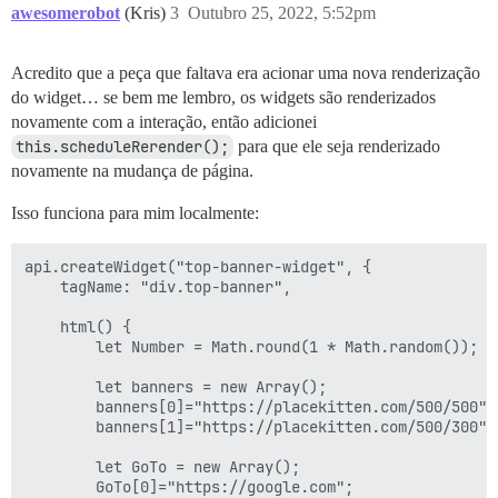
    }

awesomerobot
(Kris)
3
Outubro 25, 2022, 5:52pm
  });

}

</script>

Acredito que a peça que faltava era acionar uma nova renderização
do widget… se bem me lembro, os widgets são renderizados
<script type="text/x-handlebars" data-template-name="
  {{mount-widget widget="top-banner-widget"}}

novamente com a interação, então adicionei
</script>
this.scheduleRerender();
para que ele seja renderizado
novamente na mudança de página.
Isso funciona para mim localmente:
api.createWidget("top-banner-widget", {

    tagName: "div.top-banner",

    html() {

        let Number = Math.round(1 * Math.random());

        let banners = new Array();

        banners[0]="https://placekitten.com/500/500";

        banners[1]="https://placekitten.com/500/300";

        let GoTo = new Array();

        GoTo[0]="https://google.com";
