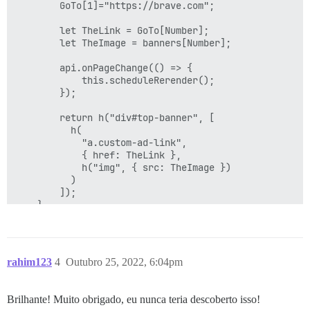
        GoTo[1]="https://brave.com";

        let TheLink = GoTo[Number];

        let TheImage = banners[Number];

        api.onPageChange(() => {

            this.scheduleRerender();

        });

        return h("div#top-banner", [

          h(

            "a.custom-ad-link",

            { href: TheLink },

            h("img", { src: TheImage })

          )

        ]);

    }

rahim123
4
Outubro 25, 2022, 6:04pm
Brilhante! Muito obrigado, eu nunca teria descoberto isso!