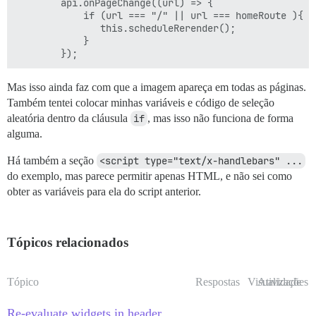
        api.onPageChange((url) => {

            if (url === "/" || url === homeRoute ){

               this.scheduleRerender();

            }

Mas isso ainda faz com que a imagem apareça em todas as páginas.
Também tentei colocar minhas variáveis e código de seleção
aleatória dentro da cláusula
if
, mas isso não funciona de forma
alguma.
Há também a seção
<script type="text/x-handlebars" ...
do exemplo, mas parece permitir apenas HTML, e não sei como
obter as variáveis para ela do script anterior.
Tópicos relacionados
Tópico
Respostas
Visualizações
Atividade
Re-evaluate widgets in header