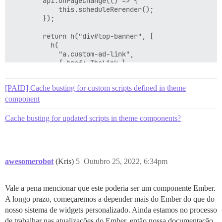
        api.onPageChange(() => {

            this.scheduleRerender();

        });

        return h("div#top-banner", [

          h(

            "a.custom-ad-link",

            { href: TheLink },

            h("img", { src: TheImage})

          )

[PAID] Cache busting for custom scripts defined in theme
        ]);

    }

component
});

Cache busting for updated scripts in theme components?
</script>

<script type="text/x-handlebars" data-template-name="
  {{mount-widget widget="top-banner-widget"}}

</script>
awesomerobot
(Kris)
5
Outubro 25, 2022, 6:34pm
Vale a pena mencionar que este poderia ser um componente Ember.
A longo prazo, começaremos a depender mais do Ember do que do
nosso sistema de widgets personalizado. Ainda estamos no processo
de trabalhar nas atualizações do Ember, então nossa documentação