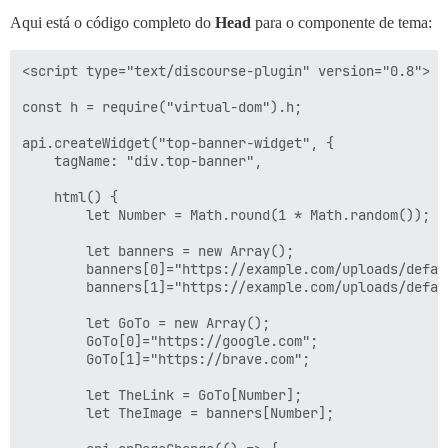
Aqui está o código completo do
Head
para o componente de tema:
<script type="text/discourse-plugin" version="0.8">

const h = require("virtual-dom").h;

api.createWidget("top-banner-widget", {

    tagName: "div.top-banner",

    html() {

        let Number = Math.round(1 * Math.random());

        let banners = new Array();

        banners[0]="https://example.com/uploads/defau
        banners[1]="https://example.com/uploads/defau
        let GoTo = new Array();

        GoTo[0]="https://google.com";

        GoTo[1]="https://brave.com";

        let TheLink = GoTo[Number];

        let TheImage = banners[Number];
