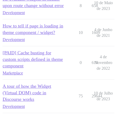
10 de Maio
upon route change without error
8
658
de 2023
Development
How to tell if page is loading in
4 de Junho
theme component / widget?
10
1609
de 2021
Development
[PAID] Cache busting for
4 de
custom scripts defined in theme
0
610
Novembro
component
de 2022
Marketplace
A tour of how the Widget
(Virtual DOM) code in
10 de Julho
75
29644
Discourse works
de 2023
Development