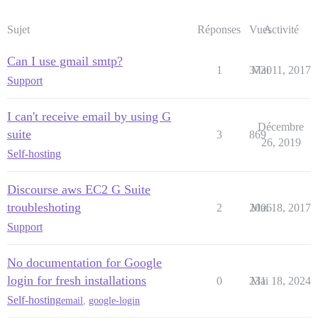
Sujet
Réponses
Vues
Activité
Can I use gmail smtp?
1
3730
Mai 11, 2017
Support
I can't receive email by using G
Décembre
suite
3
869
26, 2019
Self-hosting
Discourse aws EC2 G Suite
troubleshoting
2
2006
Mai 18, 2017
Support
No documentation for Google
login for fresh installations
0
231
Mai 18, 2024
Self-hosting
email
,
google-login