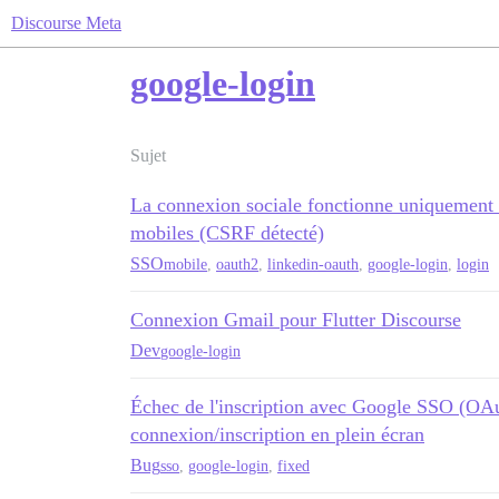
Discourse Meta
google-login
Sujet
La connexion sociale fonctionne uniquement s
mobiles (CSRF détecté)
SSO
mobile
,
oauth2
,
linkedin-oauth
,
google-login
,
login
Connexion Gmail pour Flutter Discourse
Dev
google-login
Échec de l'inscription avec Google SSO (OAuth
connexion/inscription en plein écran
Bug
sso
,
google-login
,
fixed