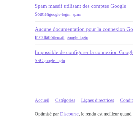
Spam massif utilisant des comptes Google
Soutien
google-login
,
spam
Aucune documentation pour la connexion Goog
Installation
email
,
google-login
Impossible de configurer la connexion Googl
SSO
google-login
Accueil
Catégories
Lignes directrices
Conditi
Optimisé par
Discourse
, le rendu est meilleur quand 