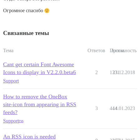
Огромное спасибо
Связанные темы
Тема
Ответов
Просм.
Активность
Cant get certain Font Awesome
Icons to display in V2.2.0.beta6
2
1331
23.12.2018
Support
How to remove the OneBox
site-icon from appearing in RSS
3
444
14.01.2023
feeds?
Support
rss
An RSS icon is needed