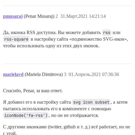
pmusaraj
(Penar Musaraj)
2
31.Март.2021 14:21:14
Да, иконка RSS доступна. Вы можете добавить
rss
или
rss-square
в настройку сайта «подмножество SVG-икон»,
чтобы использовать одну из этих двух иконок.
marielavd
(Mariela Dimitrova)
3
01.Апрель.2021 07:36:36
Спасибо, Penar, за ваш ответ.
Я добавил его в настройку сайта
svg icon subset
, а затем
пытаюсь использовать его в компоненте с помощью
iconNode('fa-rss')
, но он не отображается.
С другими иконками (twitter, github и т. д.) всё работает, но не
с этой.