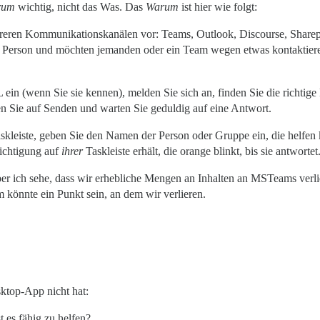
rum
wichtig, nicht das Was. Das
Warum
ist hier wie folgt:
hreren Kommunikationskanälen vor: Teams, Outlook, Discourse, Sharep
igte Person und möchten jemanden oder ein Team wegen etwas kontaktier
in (wenn Sie sie kennen), melden Sie sich an, finden Sie die richtige 
cken Sie auf Senden und warten Sie geduldig auf eine Antwort.
kleiste, geben Sie den Namen der Person oder Gruppe ein, die helfen 
richtigung auf
ihrer
Taskleiste erhält, die orange blinkt, bis sie antwortet
aber ich sehe, dass wir erhebliche Mengen an Inhalten an MSTeams verlie
 könnte ein Punkt sein, an dem wir verlieren.
ktop-App nicht hat:
 es fähig zu helfen?