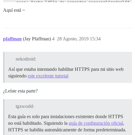
    exec: "echo \"Fin de comandos personalizados\""

templates: 

Aquí está ~
  - templates/postgres.template.yml

  - templates/redis.template.yml

  - templates/web.template.yml

  - templates/web.ratelimited.template.yml

  - templates/web.template.yml

pfaffman
(Jay Pfaffman)
4
28 Agosto, 2019 15:34
  - templates/web.ssl.template.yml

  - templates/web.letsencrypt.ssl.template.yml

volumes: 

  - 

nekodroid:
    volume: 

      guest: /shared

Así que estaba intentando habilitar HTTPS para mi sitio web
      host: /var/discourse/shared/standalone

siguiendo
este excelente tutorial
  - 

    volume: 

      guest: /var/log

¿Leíste esta parte?
tgxworld:
Esta guía es solo para instalaciones existentes donde HTTPS
no está habilitado. Siguiendo la
guía de configuración oficial
,
HTTPS se habilita automáticamente de forma predeterminada.