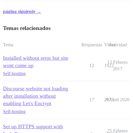
página siguiente →
Temas relacionados
Tema
Respuestas
Vistas
Actividad
Installed without error but site
13 Febrero
wont come up
12
1922
2017
Self-hosting
Discourse website not loading
after installation without
17
2973
9 Abril 2020
enabling Let's Encrypt
Self-hosting
Set up HTTPS support with
25 Febrero