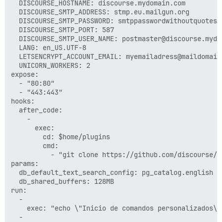
  DISCOURSE_HOSTNAME: discourse.mydomain.com

  DISCOURSE_SMTP_ADDRESS: stmp.eu.mailgun.org

  DISCOURSE_SMTP_PASSWORD: smtppasswordwithoutquotes

  DISCOURSE_SMTP_PORT: 587

  DISCOURSE_SMTP_USER_NAME: postmaster@discourse.mydom
  LANG: en_US.UTF-8

  LETSENCRYPT_ACCOUNT_EMAIL: myemailadress@maildomain.
  UNICORN_WORKERS: 2

expose: 

  - "80:80"

  - "443:443"

hooks: 

  after_code: 

    - 

      exec: 

        cd: $home/plugins

        cmd: 

          - "git clone https://github.com/discourse/do
params: 

  db_default_text_search_config: pg_catalog.english

  db_shared_buffers: 128MB

run: 

  - 

    exec: "echo \"Inicio de comandos personalizados\""
  - 
