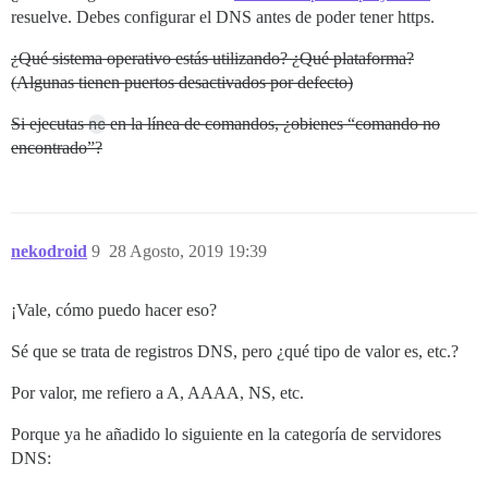
resuelve. Debes configurar el DNS antes de poder tener https.
¿Qué sistema operativo estás utilizando? ¿Qué plataforma?
(Algunas tienen puertos desactivados por defecto)
Si ejecutas
nc
en la línea de comandos, ¿obienes “comando no
encontrado”?
nekodroid
9
28 Agosto, 2019 19:39
¡Vale, cómo puedo hacer eso?
Sé que se trata de registros DNS, pero ¿qué tipo de valor es, etc.?
Por valor, me refiero a A, AAAA, NS, etc.
Porque ya he añadido lo siguiente en la categoría de servidores
DNS: