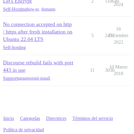
Let's Encrypt
2
110640
2024
Self-Hosting
how-to
,
domains
No connection accepted on http
16
/ https after fresh installation on
5
2457
Diciembre
Ubuntu 22.04 LTS
2022
Self-hosting
Discourse rebuild fails with port
10 Marzo
443 in use
11
3036
2018
Support
unsupported-install
Inicio
Categorías
Directrices
Términos del servicio
Política de privacidad