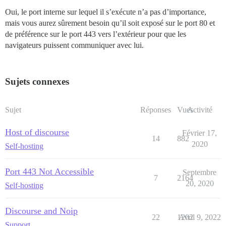
Oui, le port interne sur lequel il s’exécute n’a pas d’importance,
mais vous aurez sûrement besoin qu’il soit exposé sur le port 80 et
de préférence sur le port 443 vers l’extérieur pour que les
navigateurs puissent communiquer avec lui.
Sujets connexes
Sujet
Réponses
Vues
Activité
Host of discourse
Février 17,
14
882
2020
Self-hosting
Port 443 Not Accessible
Septembre
7
2164
20, 2020
Self-hosting
Discourse and Noip
22
1202
Avril 9, 2022
Support