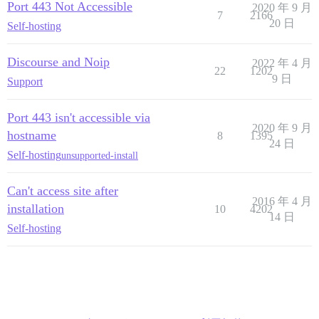
Port 443 Not Accessible
2020 年 9 月
7
2166
20 日
Self-hosting
Discourse and Noip
2022 年 4 月
22
1202
9 日
Support
Port 443 isn't accessible via
2020 年 9 月
hostname
8
1395
24 日
Self-hosting
unsupported-install
Can't access site after
2016 年 4 月
installation
10
4202
14 日
Self-hosting