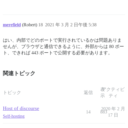
merefield
(Robert)
18
2021 年 3 月 2 日午後 5:38
はい、内部でどのポートで実行されているかは問題ありま
せんが、ブラウザと通信できるように、外部からは 80 ポー
ト、できれば 443 ポートで公開する必要があります。
関連トピック
表
アクティビ
トピック
返信
示
ティ
Host of discourse
2020 年 2 月
14
883
17 日
Self-hosting