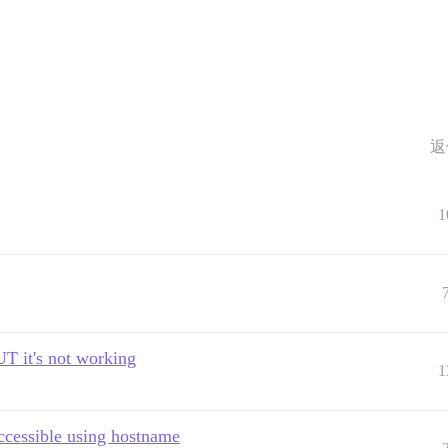
返
1
UT it's not working
1
ccessible using hostname