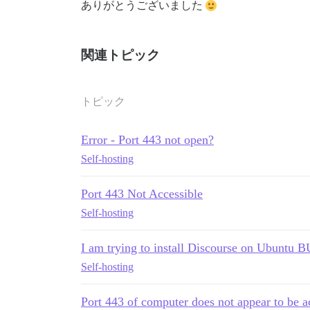
ありがとうございました
関連トピック
トピック
Error - Port 443 not open?
Self-hosting
Port 443 Not Accessible
Self-hosting
I am trying to install Discourse on Ubuntu B
Self-hosting
Port 443 of computer does not appear to be a