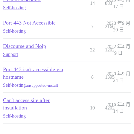
14
883
17 日
Self-hosting
Port 443 Not Accessible
2020 年9 月
7
2166
20 日
Self-hosting
Discourse and Noip
2022 年4 月
22
1202
9 日
Support
Port 443 isn't accessible via
2020 年9 月
hostname
8
1395
24 日
Self-hosting
unsupported-install
Can't access site after
2016 年4 月
installation
10
4202
14 日
Self-hosting