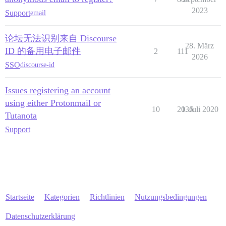
2023
Support
email
论坛无法识别来自 Discourse
28. März
ID 的备用电子邮件
2
111
2026
SSO
discourse-id
Issues registering an account
using either Protonmail or
10
2036
1. Juli 2020
Tutanota
Support
Startseite
Kategorien
Richtlinien
Nutzungsbedingungen
Datenschutzerklärung