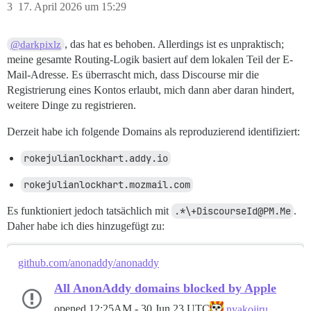
3
17. April 2026 um 15:29
, das hat es behoben. Allerdings ist es unpraktisch;
@darkpixlz
meine gesamte Routing-Logik basiert auf dem lokalen Teil der E-
Mail-Adresse. Es überrascht mich, dass Discourse mir die
Registrierung eines Kontos erlaubt, mich dann aber daran hindert,
weitere Dinge zu registrieren.
Derzeit habe ich folgende Domains als reproduzierend identifiziert:
rokejulianlockhart.addy.io
rokejulianlockhart.mozmail.com
Es funktioniert jedoch tatsächlich mit
.*\+DiscourseId@PM.Me
.
Daher habe ich dies hinzugefügt zu:
github.com/anonaddy/anonaddy
All AnonAddy domains blocked by Apple
opened
12:25AM - 30 Jun 23 UTC
nyakojiru