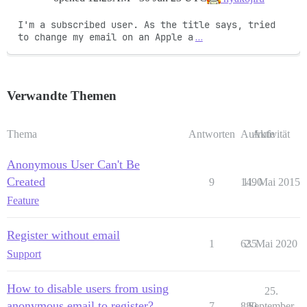
I'm a subscribed user. As the title says, tried 
to change my email on an Apple a
…
Verwandte Themen
Thema
Antworten
Aufrufe
Aktivität
Anonymous User Can't Be
Created
9
1490
11. Mai 2015
Feature
Register without email
1
635
2. Mai 2020
Support
How to disable users from using
25.
anonymous email to register?
7
880
September