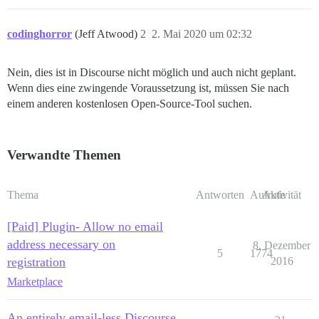
codinghorror
(Jeff Atwood)
2
2. Mai 2020 um 02:32
Nein, dies ist in Discourse nicht möglich und auch nicht geplant.
Wenn dies eine zwingende Voraussetzung ist, müssen Sie nach
einem anderen kostenlosen Open-Source-Tool suchen.
Verwandte Themen
Thema
Antworten
Aufrufe
Aktivität
[Paid] Plugin- Allow no email
address necessary on
8. Dezember
5
1774
registration
2016
Marketplace
An entirely email-less Discourse