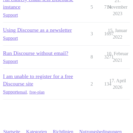
21.
instance
5
714
November
2023
Support
Using Discourse as a newsletter
15. Januar
3
1697
2022
Support
Run Discourse without email?
10. Februar
8
3271
2021
Support
I am unable to register for a free
17. April
Discourse site
2
134
2026
Support
email
,
free-plan
Startseite
Kategorien
Richtlinien
Nutzungsbedingungen