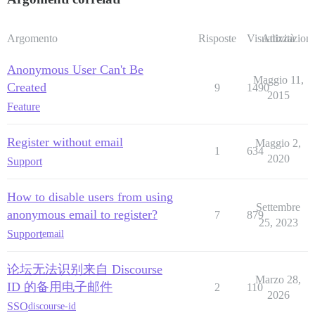
Argomento
Risposte
Visualizzazioni
Attività
Anonymous User Can't Be
Maggio 11,
Created
9
1490
2015
Feature
Register without email
Maggio 2,
1
634
2020
Support
How to disable users from using
Settembre
anonymous email to register?
7
879
25, 2023
Support
email
论坛无法识别来自 Discourse
Marzo 28,
ID 的备用电子邮件
2
110
2026
SSO
discourse-id