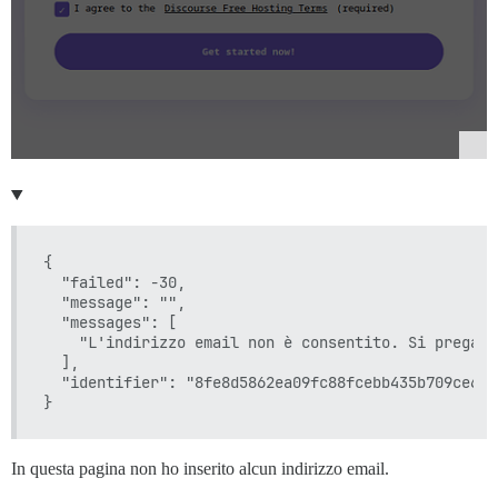
{

  "failed": -30,

  "message": "",

  "messages": [

    "L'indirizzo email non è consentito. Si prega d
  ],

  "identifier": "8fe8d5862ea09fc88fcebb435b709ce6"

In questa pagina non ho inserito alcun indirizzo email.