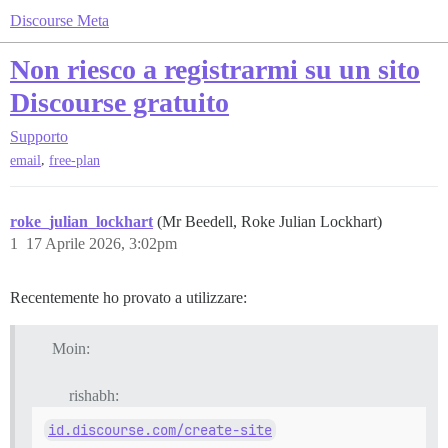
Discourse Meta
Non riesco a registrarmi su un sito
Discourse gratuito
Supporto
,
email
free-plan
roke_julian_lockhart
(Mr Beedell, Roke Julian Lockhart)
1
17 Aprile 2026, 3:02pm
Recentemente ho provato a utilizzare:
Moin:
rishabh:
id.discourse.com/create-site