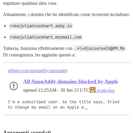
registrare qualsiasi altra cosa.
Attualmente, i domini che ho identificato come ricorrenti includono:
rokejulianlockhart.addy.io
rokejulianlockhart.mozmail.com
Tuttavia, funziona effettivamente con
.*\+DiscourseId@PM.Me
.
Di conseguenza, ho aggiunto questo a:
github.com/anonaddy/anonaddy
All AnonAddy domains blocked by Apple
opened
12:25AM - 30 Jun 23 UTC
nyakojiru
I'm a subscribed user. As the title says, tried 
to change my email on an Apple a
…
Argomenti correlati