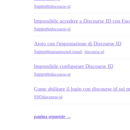
Supporto
discourse-id
Impossibile accedere a Discourse ID con Fa
Supporto
discourse-id
Aiuto con l'impostazione di Discourse ID
Supporto
unsupported-install
,
discourse-id
Impossibile configurare Discourse ID
Supporto
discourse-id
Come abilitare il login con discourse id sul m
SSO
discourse-id
pagina seguente →