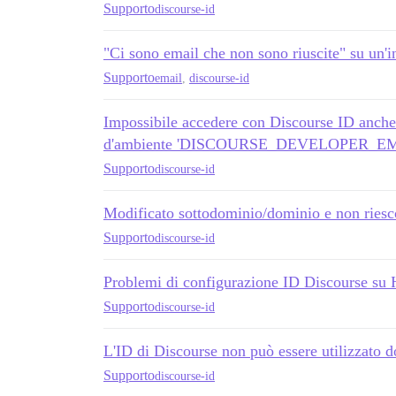
Supporto
discourse-id
"Ci sono email che non sono riuscite" su un'
Supporto
email
,
discourse-id
Impossibile accedere con Discourse ID anche 
d'ambiente 'DISCOURSE_DEVELOPER_EM
Supporto
discourse-id
Modificato sottodominio/dominio e non riesco
Supporto
discourse-id
Problemi di configurazione ID Discourse su 
Supporto
discourse-id
L'ID di Discourse non può essere utilizzato 
Supporto
discourse-id