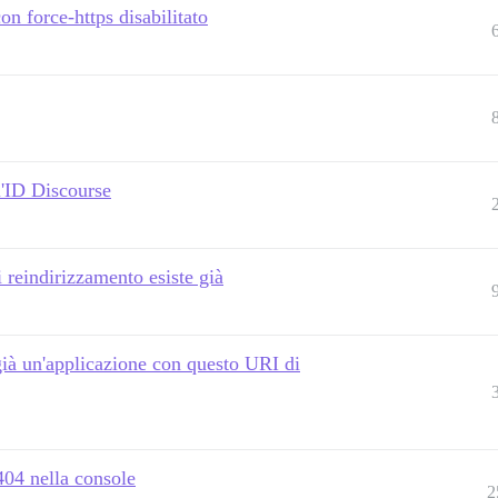
on force-https disabilitato
l'ID Discourse
 reindirizzamento esiste già
già un'applicazione con questo URI di
 404 nella console
2