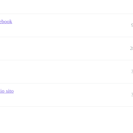
cebook
2
io sito