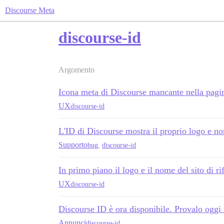
Discourse Meta
discourse-id
Argomento
Icona meta di Discourse mancante nella pagi
UX
discourse-id
L'ID di Discourse mostra il proprio logo e n
Supporto
bug
,
discourse-id
In primo piano il logo e il nome del sito di r
UX
discourse-id
Discourse ID è ora disponibile. Provalo oggi 
Annunci
discourse-id