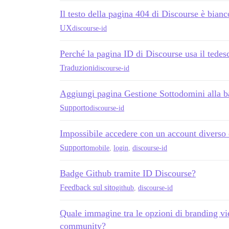
Il testo della pagina 404 di Discourse è bianc
UX
discourse-id
Perché la pagina ID di Discourse usa il tede
Traduzioni
discourse-id
Aggiungi pagina Gestione Sottodomini alla ba
Supporto
discourse-id
Impossibile accedere con un account diverso 
Supporto
mobile
,
login
,
discourse-id
Badge Github tramite ID Discourse?
Feedback sul sito
github
,
discourse-id
Quale immagine tra le opzioni di branding vien
community?