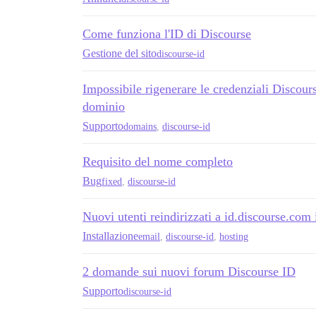
Come funziona l'ID di Discourse
Gestione del sito
discourse-id
Impossibile rigenerare le credenziali Discou
dominio
Supporto
domains
,
discourse-id
Requisito del nome completo
Bug
fixed
,
discourse-id
Nuovi utenti reindirizzati a id.discourse.com 
Installazione
email
,
discourse-id
,
hosting
2 domande sui nuovi forum Discourse ID
Supporto
discourse-id