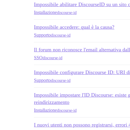
Impossibile abilitare DiscourseID su un sito c
Installazione
discourse-id
Impossibile accedere: qual è la causa?
Supporto
discourse-id
Il forum non riconosce l'email alternativa dal
SSO
discourse-id
Impossibile configurare Discourse ID: URI di
Supporto
discourse-id
Impossibile impostare l'ID Discourse: esiste 
reindirizzamento
Installazione
discourse-id
I nuovi utenti non possono registrarsi, errori