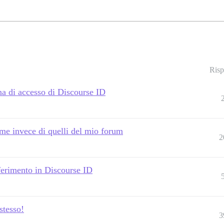
Risp
na di accesso di Discourse ID
ome invece di quelli del mio forum
2
iferimento in Discourse ID
stesso!
3