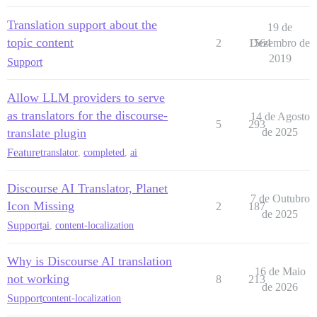
Translation support about the
19 de
topic content
2
1564
Dezembro de
2019
Support
Allow LLM providers to serve
as translators for the discourse-
14 de Agosto
5
293
translate plugin
de 2025
Feature
translator
,
completed
,
ai
Discourse AI Translator, Planet
7 de Outubro
Icon Missing
2
187
de 2025
Support
ai
,
content-localization
Why is Discourse AI translation
16 de Maio
not working
8
213
de 2026
Support
content-localization