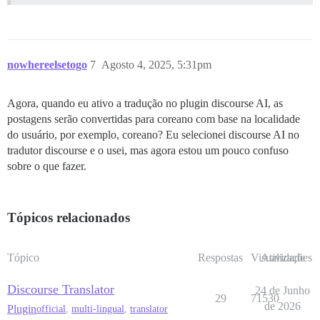
nowhereelsetogo
7
Agosto 4, 2025, 5:31pm
Agora, quando eu ativo a tradução no plugin discourse AI, as
postagens serão convertidas para coreano com base na localidade
do usuário, por exemplo, coreano? Eu selecionei discourse AI no
tradutor discourse e o usei, mas agora estou um pouco confuso
sobre o que fazer.
Tópicos relacionados
Tópico
Respostas
Visualizações
Atividade
Discourse Translator
24 de Junho
29
71530
de 2026
Plugin
official
,
multi-lingual
,
translator