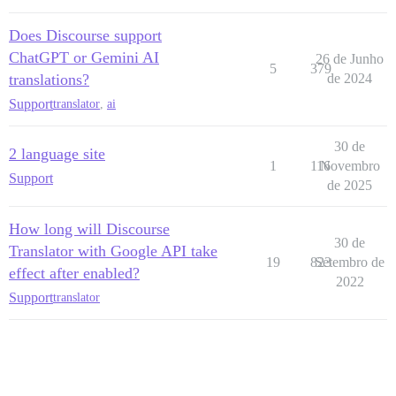
Does Discourse support
ChatGPT or Gemini AI
26 de Junho
5
379
translations?
de 2024
Support
translator
,
ai
30 de
2 language site
1
116
Novembro
Support
de 2025
How long will Discourse
30 de
Translator with Google API take
19
823
Setembro de
effect after enabled?
2022
Support
translator