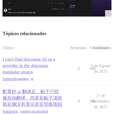
Tópicos relacionados
Tópico
Respostas
Visualizações
Atividade
I can't find discourse AI as a
provider in the discourse
4 de Agosto
6
206
translator plugin
de 2025
Support
translator
,
ai
配置好 ai 翻译后，帖子已经
17 de
被自动翻译，但是在帖子顶部
9
296
Novembro
和右侧没有显示语言切换按钮
de 2025
Support
ai
,
content-localization