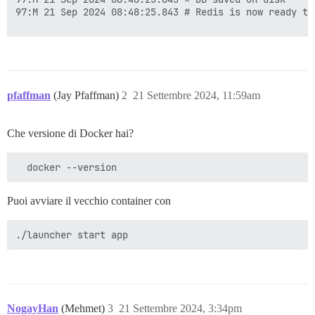
97:M 21 Sep 2024 08:48:25.843 # Redis is now ready to 
FAILED

--------------------

Pups::ExecError: cd /var/www/discourse &amp;&amp; su 
Location of failure: /usr/local/lib/ruby/gems/3.3.0/g
pfaffman
(Jay Pfaffman)
2
21 Settembre 2024, 11:59am
exec failed with the params {"cd"=>"$home", "hook"=>"
bootstrap failed with exit code 1

** FAILED TO BOOTSTRAP ** please scroll up and look f
Che versione di Docker hai?
./discourse-doctor may help diagnose the problem.

Puoi avviare il vecchio container con
NogayHan
(Mehmet)
3
21 Settembre 2024, 3:34pm