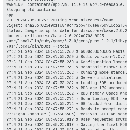
WARNING: containers/app.yml file is world-readable. Y
Stopping old container

app

2.0.20240708-0023: Pulling from discourse/base

Digest: sha256:025e9c1f6848c4726544c6ae873d710c62f547
Status: Image is up to date for discourse/base:2.0.202
docker.io/discourse/base:2.0.20240708-0023

/usr/local/lib/ruby/gems/3.3.0/gems/pups-1.2.1/lib/pup
/usr/local/bin/pups --stdin

97:C 21 Sep 2024 08:47:55.260 # oO0OoO0OoO0Oo Redis i
97:C 21 Sep 2024 08:47:55.260 # Redis version=7.0.7, 
97:C 21 Sep 2024 08:47:55.260 # Configuration loaded

97:M 21 Sep 2024 08:47:55.261 * monotonic clock: POSIX
97:M 21 Sep 2024 08:47:55.262 * Running mode=standalon
97:M 21 Sep 2024 08:47:55.262 # Server initialized

97:M 21 Sep 2024 08:47:55.262 * Loading RDB produced b
97:M 21 Sep 2024 08:47:55.262 * RDB age 174 seconds

97:M 21 Sep 2024 08:47:55.262 * RDB memory usage when 
97:M 21 Sep 2024 08:47:55.271 * Done loading RDB, key
97:M 21 Sep 2024 08:47:55.271 * DB loaded from disk: 0
97:M 21 Sep 2024 08:47:55.271 * Ready to accept connec
97:signal-handler (1726908505) Received SIGTERM schedu
97:M 21 Sep 2024 08:48:25.819 # User requested shutdow
97:M 21 Sep 2024 08:48:25.819 * Saving the final RDB 
97:M 21 Sep 2024 08:48:25.843 * DB saved on disk
