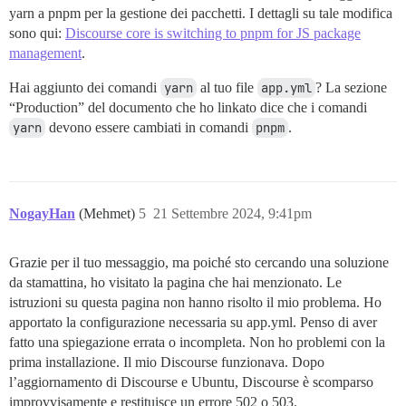
yarn a pnpm per la gestione dei pacchetti. I dettagli su tale modifica
sono qui:
Discourse core is switching to pnpm for JS package
management
.
Hai aggiunto dei comandi
yarn
al tuo file
app.yml
? La sezione
“Production” del documento che ho linkato dice che i comandi
yarn
devono essere cambiati in comandi
pnpm
.
NogayHan
(Mehmet)
5
21 Settembre 2024, 9:41pm
Grazie per il tuo messaggio, ma poiché sto cercando una soluzione
da stamattina, ho visitato la pagina che hai menzionato. Le
istruzioni su questa pagina non hanno risolto il mio problema. Ho
apportato la configurazione necessaria su app.yml. Penso di aver
fatto una spiegazione errata o incompleta. Non ho problemi con la
prima installazione. Il mio Discourse funzionava. Dopo
l’aggiornamento di Discourse e Ubuntu, Discourse è scomparso
improvvisamente e restituisce un errore 502 o 503.