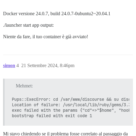
Docker versione 24.0.7, build 24.0.7-0ubuntu2~20.04.1
./launcher start app output:
Niente da fare, il tuo container è già avviato!
simon
4
21 Settembre 2024, 8:46pm
Mehmet:
Pups::ExecError: cd /var/www/discourse && su discou
Location of failure: /usr/local/lib/ruby/gems/3.3.0
exec failed with the params {"cd"=>"$home", "hook"=
Mi stavo chiedendo se il problema fosse correlato al passaggio da