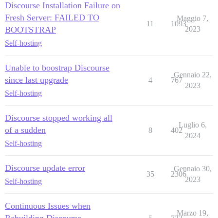
Discourse Installation Failure on
Fresh Server: FAILED TO
Maggio 7,
11
1093
BOOTSTRAP
2023
Self-hosting
Unable to boostrap Discourse
Gennaio 22,
since last upgrade
4
767
2023
Self-hosting
Discourse stopped working all
Luglio 6,
of a sudden
8
402
2024
Self-hosting
Discourse update error
Gennaio 30,
35
2306
2023
Self-hosting
Continuous Issues when
Marzo 19,
Rebuilding Discourse