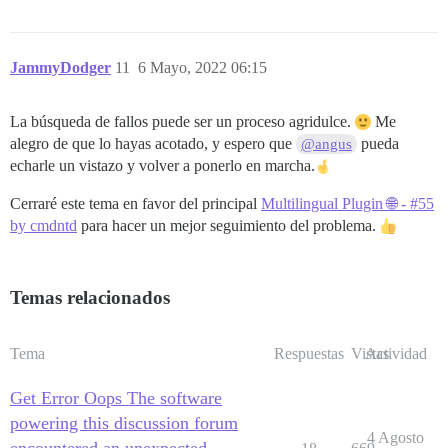
JammyDodger
11
6 Mayo, 2022 06:15
La búsqueda de fallos puede ser un proceso agridulce.
Me
alegro de que lo hayas acotado, y espero que
pueda
@angus
echarle un vistazo y volver a ponerlo en marcha.
Cerraré este tema en favor del principal
Multilingual Plugin 🌐 - #55
by cmdntd
para hacer un mejor seguimiento del problema.
Temas relacionados
Tema
Respuestas
Vistas
Actividad
Get Error Oops The software
powering this discussion forum
4 Agosto