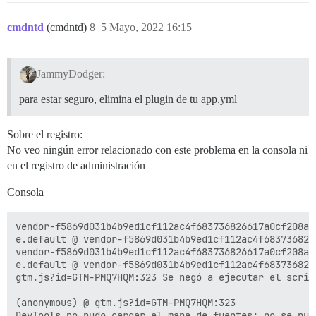
cmdntd
(cmdntd)
8
5 Mayo, 2022 16:15
JammyDodger:
para estar seguro, elimina el plugin de tu app.yml
Sobre el registro:
No veo ningún error relacionado con este problema en la consola ni
en el registro de administración
Consola
vendor-f5869d031b4b9ed1cf112ac4f683736826617a0cf208a3
e.default @ vendor-f5869d031b4b9ed1cf112ac4f683736826
vendor-f5869d031b4b9ed1cf112ac4f683736826617a0cf208a3
e.default @ vendor-f5869d031b4b9ed1cf112ac4f683736826
gtm.js?id=GTM-PMQ7HQM:323 Se negó a ejecutar el scrip
(anonymous) @ gtm.js?id=GTM-PMQ7HQM:323

DevTools no pudo cargar el mapa de fuentes: no se pud