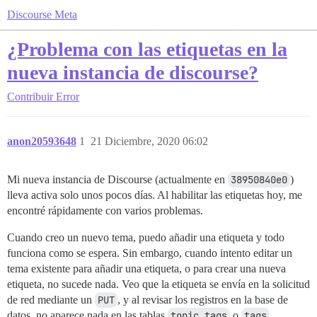
Discourse Meta
¿Problema con las etiquetas en la
nueva instancia de discourse?
Contribuir
Error
anon20593648
1
21 Diciembre, 2020 06:02
Mi nueva instancia de Discourse (actualmente en
38950840e0
)
lleva activa solo unos pocos días. Al habilitar las etiquetas hoy, me
encontré rápidamente con varios problemas.
Cuando creo un nuevo tema, puedo añadir una etiqueta y todo
funciona como se espera. Sin embargo, cuando intento editar un
tema existente para añadir una etiqueta, o para crear una nueva
etiqueta, no sucede nada. Veo que la etiqueta se envía en la solicitud
de red mediante un
PUT
, y al revisar los registros en la base de
datos, no aparece nada en las tablas
topic_tags
o
tags
.