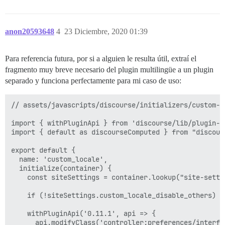
anon20593648
4
23 Diciembre, 2020 01:39
Para referencia futura, por si a alguien le resulta útil, extraí el
fragmento muy breve necesario del plugin multilingüe a un plugin
separado y funciona perfectamente para mi caso de uso:
// assets/javascripts/discourse/initializers/custom-l
import { withPluginApi } from 'discourse/lib/plugin-ap
import { default as discourseComputed } from "discour
export default {

  name: 'custom_locale',

  initialize(container) {

    const siteSettings = container.lookup("site-settin
    if (!siteSettings.custom_locale_disable_others) re
    withPluginApi('0.11.1', api => {

      api.modifyClass('controller:preferences/interfac