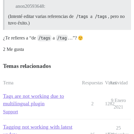
anon20593648:
(Intenté editar varias referencias de
/tags
a
/tags
, pero no
tuvo éxito.)
¿Te refieres a “de
/tags
a
/tag
…”?
2 Me gusta
Temas relacionados
Tema
Respuestas
Vistas
Actividad
Tags are not working due to
9 Enero
multilingual plugin
2
1282
2021
Support
Tagging not working with latest
25