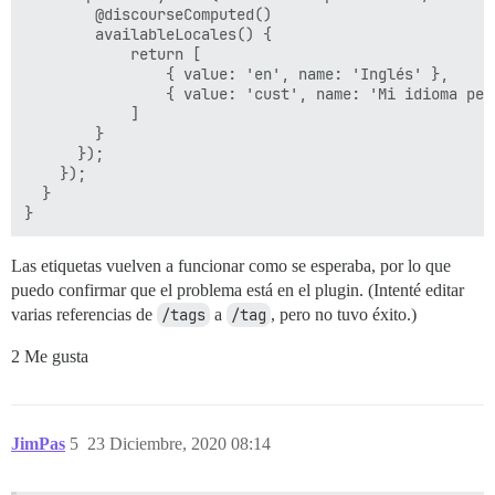
        @discourseComputed()

        availableLocales() {

            return [

                { value: 'en', name: 'Inglés' },

                { value: 'cust', name: 'Mi idioma pers
            ]

        }

      });

    });

  }

Las etiquetas vuelven a funcionar como se esperaba, por lo que
puedo confirmar que el problema está en el plugin. (Intenté editar
varias referencias de
/tags
a
/tag
, pero no tuvo éxito.)
2 Me gusta
JimPas
5
23 Diciembre, 2020 08:14