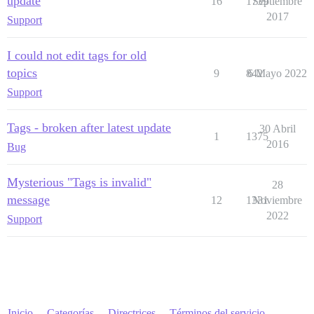
update
16
1739
Septiembre
2017
Support
I could not edit tags for old
topics
9
842
6 Mayo 2022
Support
Tags - broken after latest update
30 Abril
1
1375
2016
Bug
Mysterious "Tags is invalid"
28
message
12
1331
Noviembre
2022
Support
Inicio
Categorías
Directrices
Términos del servicio