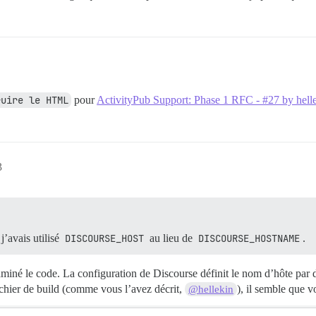
ruire le HTML
pour
ActivityPub Support: Phase 1 RFC - #27 by hell
3
 j’avais utilisé
DISCOURSE_HOST
au lieu de
DISCOURSE_HOSTNAME
.
xaminé le code. La configuration de Discourse définit le nom d’hôte par 
fichier de build (comme vous l’avez décrit,
), il semble que v
@hellekin