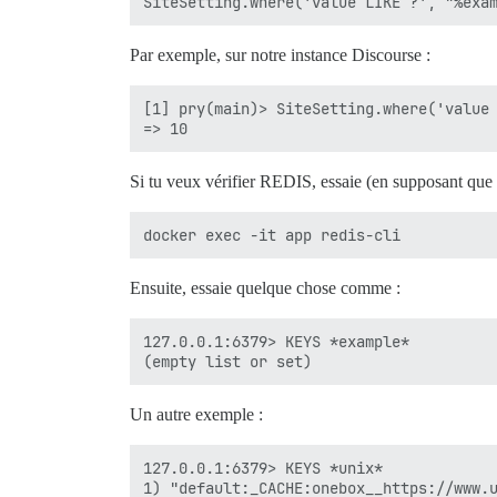
Par exemple, sur notre instance Discourse :
[1] pry(main)> SiteSetting.where('value 
Si tu veux vérifier REDIS, essaie (en supposant que
Ensuite, essaie quelque chose comme :
127.0.0.1:6379> KEYS *example*

Un autre exemple :
127.0.0.1:6379> KEYS *unix*

1) "default:_CACHE:onebox__https://www.u