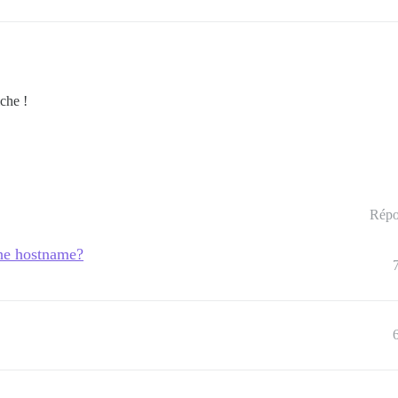
che !
Répo
he hostname?