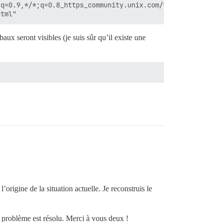
q=0.9,*/*;q=0.8_https_community.unix.com/t/passing-varia
ux seront visibles (je suis sûr qu’il existe une
origine de la situation actuelle. Je reconstruis le
e problème est résolu. Merci à vous deux !