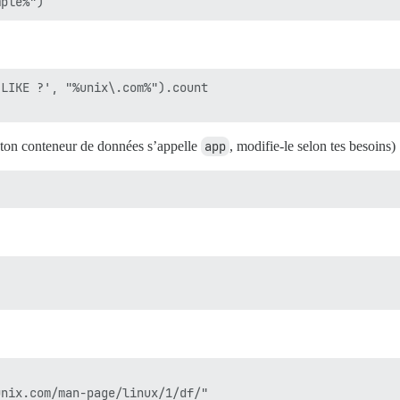
LIKE ?', "%unix\.com%").count

 ton conteneur de données s’appelle
app
, modifie-le selon tes besoins) 
nix.com/man-page/linux/1/df/"
