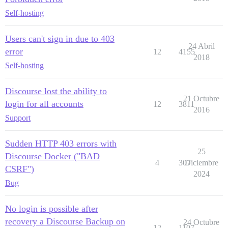
Self-hosting
Users can't sign in due to 403
24 Abril
error
12
4155
2018
Self-hosting
Discourse lost the ability to
21 Octubre
login for all accounts
12
3811
2016
Support
Sudden HTTP 403 errors with
25
Discourse Docker ("BAD
4
307
Diciembre
CSRF")
2024
Bug
No login is possible after
recovery a Discourse Backup on
24 Octubre
12
1107