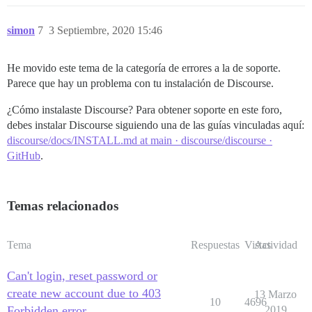
simon
7
3 Septiembre, 2020 15:46
He movido este tema de la categoría de errores a la de soporte.
Parece que hay un problema con tu instalación de Discourse.
¿Cómo instalaste Discourse? Para obtener soporte en este foro,
debes instalar Discourse siguiendo una de las guías vinculadas aquí:
discourse/docs/INSTALL.md at main · discourse/discourse ·
GitHub
.
Temas relacionados
Tema
Respuestas
Vistas
Actividad
Can't login, reset password or
create new account due to 403
13 Marzo
10
4696
Forbidden error
2019