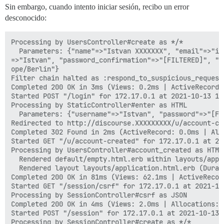
Sin embargo, cuando intento iniciar sesión, recibo un error
desconocido:
Processing by UsersController#create as */*

  Parameters: {"name"=>"Istvan XXXXXXX", "email"=>"is
=>"Istvan", "password_confirmation"=>"[FILTERED]", "c
ope/Berlin"}

Filter chain halted as :respond_to_suspicious_request
Completed 200 OK in 3ms (Views: 0.2ms | ActiveRecord:
Started POST "/login" for 172.17.0.1 at 2021-10-13 13:
Processing by StaticController#enter as HTML

  Parameters: {"username"=>"Istvan", "password"=>"[FI
Redirected to http://discourse.XXXXXXXXX/u/account-cre
Completed 302 Found in 2ms (ActiveRecord: 0.0ms | Allo
Started GET "/u/account-created" for 172.17.0.1 at 20
Processing by UsersController#account_created as HTML

  Rendered default/empty.html.erb within layouts/appl
  Rendered layout layouts/application.html.erb (Durat
Completed 200 OK in 81ms (Views: 62.1ms | ActiveRecor
Started GET "/session/csrf" for 172.17.0.1 at 2021-10-
Processing by SessionController#csrf as JSON

Completed 200 OK in 4ms (Views: 2.0ms | Allocations: 6
Started POST "/session" for 172.17.0.1 at 2021-10-13 1
Processing by SessionController#create as */*
