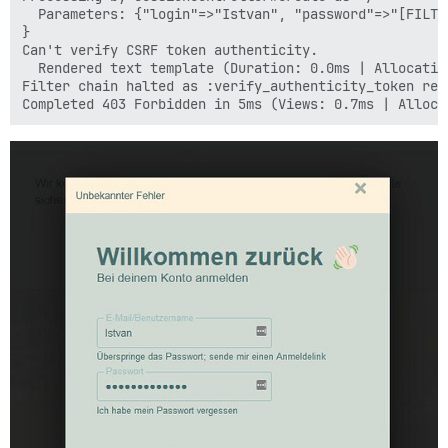
  Parameters: {"login"=>"Istvan", "password"=>"[FILTE
}

Can't verify CSRF token authenticity.

  Rendered text template (Duration: 0.0ms | Allocation
Filter chain halted as :verify_authenticity_token ren