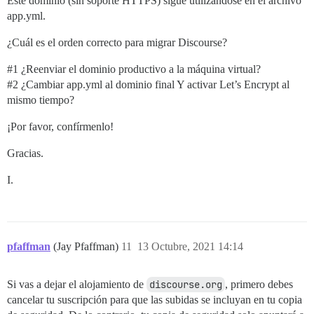
Este dominio (sin soporte HTTPS) sigue utilizándose en el archivo
app.yml.
¿Cuál es el orden correcto para migrar Discourse?
#1
¿Reenviar el dominio productivo a la máquina virtual?
#2
¿Cambiar app.yml al dominio final Y activar Let’s Encrypt al
mismo tiempo?
¡Por favor, confírmenlo!
Gracias.
I.
pfaffman
(Jay Pfaffman)
11
13 Octubre, 2021 14:14
Si vas a dejar el alojamiento de
discourse.org
, primero debes
cancelar tu suscripción para que las subidas se incluyan en tu copia