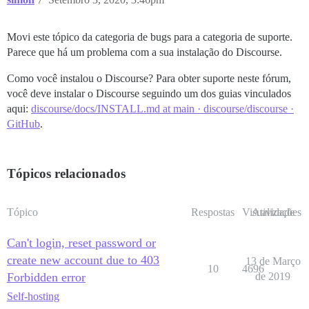
Movi este tópico da categoria de bugs para a categoria de suporte.
Parece que há um problema com a sua instalação do Discourse.
Como você instalou o Discourse? Para obter suporte neste fórum,
você deve instalar o Discourse seguindo um dos guias vinculados
aqui:
discourse/docs/INSTALL.md at main · discourse/discourse ·
GitHub
.
Tópicos relacionados
Tópico
Respostas
Visualizações
Atividade
Can't login, reset password or
create new account due to 403
13 de Março
10
4696
Forbidden error
de 2019
Self-hosting