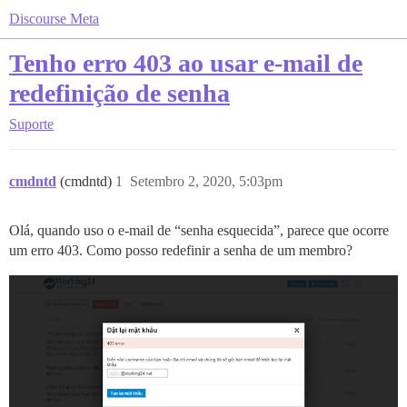
Discourse Meta
Tenho erro 403 ao usar e-mail de
redefinição de senha
Suporte
cmdntd
(cmdntd)
1
Setembro 2, 2020, 5:03pm
Olá, quando uso o e-mail de “senha esquecida”, parece que ocorre
um erro 403. Como posso redefinir a senha de um membro?