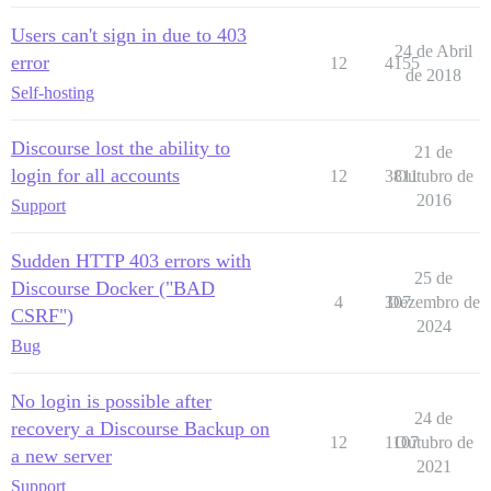
Users can't sign in due to 403
24 de Abril
error
12
4155
de 2018
Self-hosting
Discourse lost the ability to
21 de
login for all accounts
12
3811
Outubro de
2016
Support
Sudden HTTP 403 errors with
25 de
Discourse Docker ("BAD
4
307
Dezembro de
CSRF")
2024
Bug
No login is possible after
24 de
recovery a Discourse Backup on
12
1107
Outubro de
a new server
2021
Support