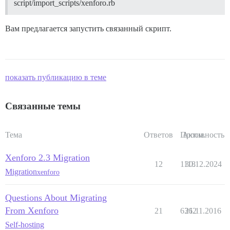
script/import_scripts/xenforo.rb
Вам предлагается запустить связанный скрипт.
показать публикацию в теме
Связанные темы
Тема
Ответов
Просм.
Активность
Xenforo 2.3 Migration
12
1118
30.12.2024
Migration
xenforo
Questions About Migrating
From Xenforo
21
6362
21.11.2016
Self-hosting