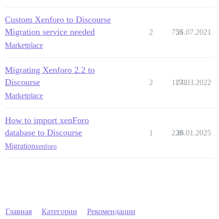
Custom Xenforo to Discourse
Migration service needed
2
756
21.07.2021
Marketplace
Migrating Xenforo 2.2 to
Discourse
2
1171
24.03.2022
Marketplace
How to import xenForo
database to Discourse
1
238
26.01.2025
Migration
xenforo
Главная
Категории
Рекомендации