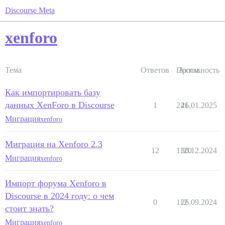
Discourse Meta
xenforo
Тема
Ответов
Просм.
Активность
Как импортировать базу
данных XenForo в Discourse
1
241
26.01.2025
Миграция
xenforo
Миграция на Xenforo 2.3
12
1120
30.12.2024
Миграция
xenforo
Импорт форума Xenforo в
Discourse в 2024 году: о чем
0
112
26.09.2024
стоит знать?
Миграция
xenforo