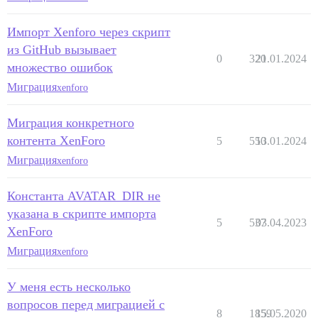
Импорт Xenforo через скрипт
из GitHub вызывает
0
320
21.01.2024
множество ошибок
Миграция
xenforo
Миграция конкретного
контента XenForo
5
550
13.01.2024
Миграция
xenforo
Константа AVATAR_DIR не
указана в скрипте импорта
5
537
03.04.2023
XenForo
Миграция
xenforo
У меня есть несколько
вопросов перед миграцией с
8
1859
15.05.2020