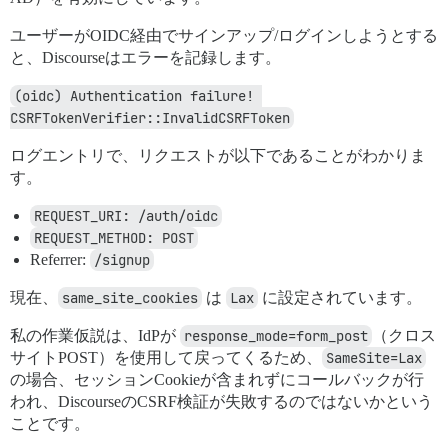
ユーザーがOIDC経由でサインアップ/ログインしようとする
と、Discourseはエラーを記録します。
(oidc) Authentication failure! 
CSRFTokenVerifier::InvalidCSRFToken
ログエントリで、リクエストが以下であることがわかりま
す。
REQUEST_URI: /auth/oidc
REQUEST_METHOD: POST
Referrer:
/signup
現在、
same_site_cookies
は
Lax
に設定されています。
私の作業仮説は、IdPが
response_mode=form_post
（クロス
サイトPOST）を使用して戻ってくるため、
SameSite=Lax
の場合、セッションCookieが含まれずにコールバックが行
われ、DiscourseのCSRF検証が失敗するのではないかという
ことです。