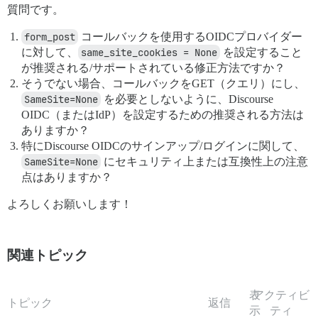
質問です。
form_post
コールバックを使用するOIDCプロバイダー
に対して、
same_site_cookies = None
を設定すること
が推奨される/サポートされている修正方法ですか？
そうでない場合、コールバックをGET（クエリ）にし、
SameSite=None
を必要としないように、Discourse
OIDC（またはIdP）を設定するための推奨される方法は
ありますか？
特にDiscourse OIDCのサインアップ/ログインに関して、
SameSite=None
にセキュリティ上または互換性上の注意
点はありますか？
よろしくお願いします！
関連トピック
表
アクティビ
トピック
返信
示
ティ