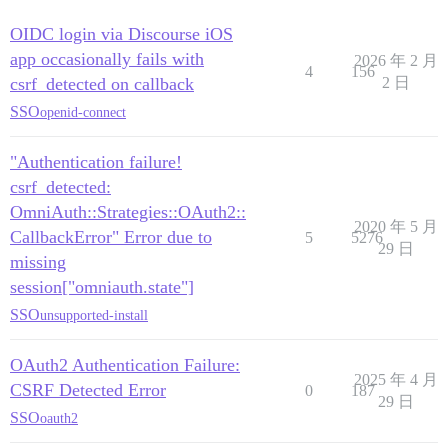
OIDC login via Discourse iOS
app occasionally fails with
2026 年 2 月
4
156
csrf_detected on callback
2 日
SSO
openid-connect
"Authentication failure!
csrf_detected:
OmniAuth::Strategies::OAuth2::
2020 年 5 月
CallbackError" Error due to
5
5276
29 日
missing
session["omniauth.state"]
SSO
unsupported-install
OAuth2 Authentication Failure:
2025 年 4 月
CSRF Detected Error
0
187
29 日
SSO
oauth2