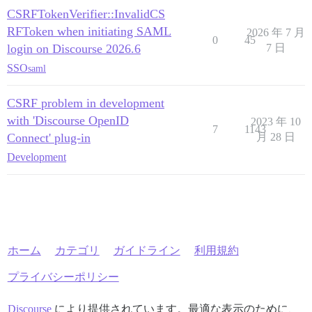
CSRFTokenVerifier::InvalidCS
RFToken when initiating SAML
2026 年 7 月
0
45
login on Discourse 2026.6
7 日
SSO
saml
CSRF problem in development
with 'Discourse OpenID
2023 年 10
7
1143
Connect' plug-in
月 28 日
Development
ホーム
カテゴリ
ガイドライン
利用規約
プライバシーポリシー
Discourse
により提供されています。最適な表示のために、