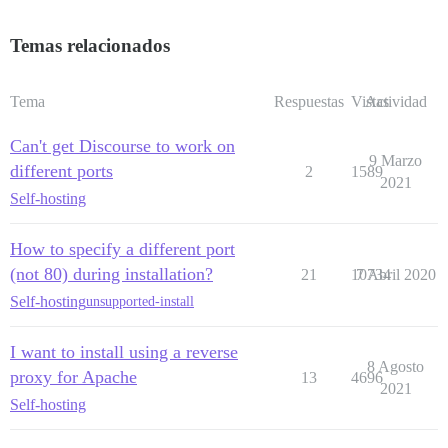
Temas relacionados
Tema
Respuestas
Vistas
Actividad
Can't get Discourse to work on
9 Marzo
different ports
2
1589
2021
Self-hosting
How to specify a different port
(not 80) during installation?
21
10734
7 Abril 2020
Self-hosting
unsupported-install
I want to install using a reverse
8 Agosto
proxy for Apache
13
4696
2021
Self-hosting