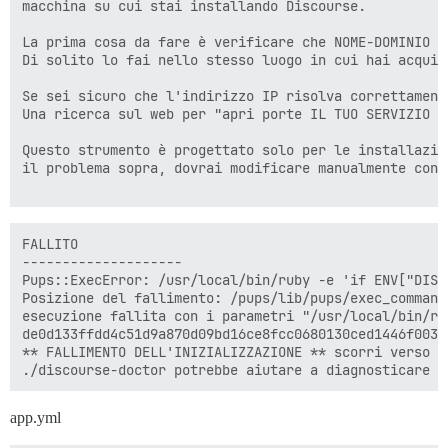
macchina su cui stai installando Discourse.

La prima cosa da fare è verificare che NOME-DOMINIO r
Di solito lo fai nello stesso luogo in cui hai acquist
Se sei sicuro che l'indirizzo IP risolva correttament
Una ricerca sul web per "apri porte IL TUO SERVIZIO C
Questo strumento è progettato solo per le installazio
il problema sopra, dovrai modificare manualmente cont
FALLITO

--------------------

Pups::ExecError: /usr/local/bin/ruby -e 'if ENV["DISC
Posizione del fallimento: /pups/lib/pups/exec_command.
esecuzione fallita con i parametri "/usr/local/bin/ru
de0d133ffdd4c51d9a870d09bd16ce8fcc0680130ced1446f0038b
** FALLIMENTO DELL'INIZIALIZZAZIONE ** scorri verso l
app.yml