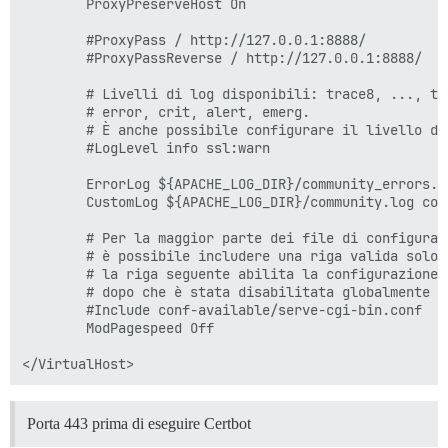
        ProxyPreserveHost On

        #ProxyPass / http://127.0.0.1:8888/

        #ProxyPassReverse / http://127.0.0.1:8888/

        # Livelli di log disponibili: trace8, ..., tr
        # error, crit, alert, emerg.

        # È anche possibile configurare il livello di
        #LogLevel info ssl:warn

        ErrorLog ${APACHE_LOG_DIR}/community_errors.lo
        CustomLog ${APACHE_LOG_DIR}/community.log comb
        # Per la maggior parte dei file di configuraz
        # è possibile includere una riga valida solo 
        # la riga seguente abilita la configurazione 
        # dopo che è stata disabilitata globalmente co
        #Include conf-available/serve-cgi-bin.conf

        ModPagespeed Off

Porta 443 prima di eseguire Certbot