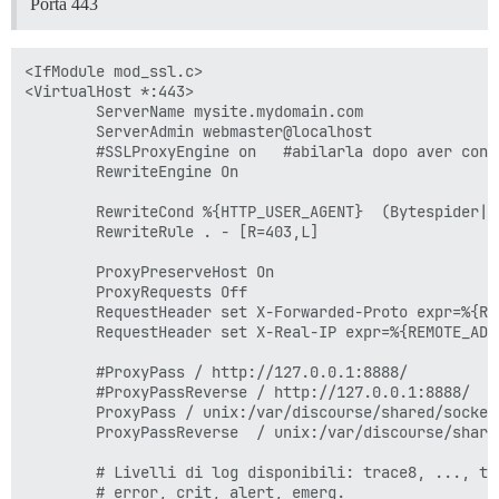
Porta 443
<IfModule mod_ssl.c>

<VirtualHost *:443>

        ServerName mysite.mydomain.com

        ServerAdmin webmaster@localhost

        #SSLProxyEngine on   #abilarla dopo aver conf
        RewriteEngine On

        RewriteCond %{HTTP_USER_AGENT}  (Bytespider|Y
        RewriteRule . - [R=403,L]

        ProxyPreserveHost On

        ProxyRequests Off

        RequestHeader set X-Forwarded-Proto expr=%{REQ
        RequestHeader set X-Real-IP expr=%{REMOTE_ADDR
        #ProxyPass / http://127.0.0.1:8888/

        #ProxyPassReverse / http://127.0.0.1:8888/

        ProxyPass / unix:/var/discourse/shared/socket
        ProxyPassReverse  / unix:/var/discourse/share
        # Livelli di log disponibili: trace8, ..., tr
        # error, crit, alert, emerg.
