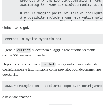
        ErrorLog ${APACHE_LOG_DIR}/community_errors_ss
        #CustomLog ${APACHE_LOG_DIR}/community_ssl.log
        # Per la maggior parte dei file di configuraz
        # è possibile includere una riga valida solo 
        # la riga seguente abilita la configurazione 
        # dopo che è stata disabilitata globalmente co
Quindi, se esegui:
        #Include conf-available/serve-cgi-bin.conf

        ModPagespeed Off

</VirtualHost>

</IfModule>

Il gentile
certbot
si occuperà di aggiungere automaticamente il
codice SSL necessario per te.
Dopo che il nostro amico
certbot
ha aggiunto il suo codice di
configurazione e tutto funziona come previsto, puoi decommentare
questa riga:
e riavviare apache2.