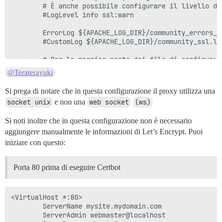
        # È anche possibile configurare il livello di
        #LogLevel info ssl:warn

        ErrorLog ${APACHE_LOG_DIR}/community_errors_ss
        #CustomLog ${APACHE_LOG_DIR}/community_ssl.log
        # Per la maggior parte dei file di configuraz
        # è possibile includere una riga valida solo 
@Teraterayuki
        # la riga seguente abilita la configurazione 
        # dopo che è stata disabilitata globalmente co
Si prega di notare che in questa configurazione il proxy utilizza una
        #Include conf-available/serve-cgi-bin.conf

socket unix
e non una
web socket
(ws)
        ModPagespeed Off

        SSLCertificateFile /etc/letsencrypt/live/mysi
Si noti inoltre che in questa configurazione non è necessario
        SSLCertificateKeyFile /etc/letsencrypt/live/m
        Include /etc/letsencrypt/options-ssl-apache.co
aggiungere manualmente le informazioni di Let’s Encrypt. Puoi
</VirtualHost>

iniziare con questo:
Porta 80 prima di eseguire Certbot
<VirtualHost *:80>

        ServerName mysite.mydomain.com

        ServerAdmin webmaster@localhost
