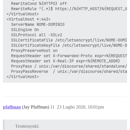
  RewriteCond %{HTTPS} off

  RewriteRule ^(.*)$ https://%{HTTP_HOST}%{REQUEST_URI
</VirtualHost>

<VirtualHost *:443>

  ServerName NOME-DOMINIO

  SSLEngine On

  SSLProtocol all -SSLv2

  SSLCertificateFile /etc/letsencrypt/live/NOME-DOMINI
  SSLCertificateKeyFile /etc/letsencrypt/live/NOME-DOM
  ProxyPreserveHost on

  RequestHeader set X-Forwarded-Proto expr=%{REQUEST_S
  RequestHeader set X-Real-IP expr=%{REMOTE_ADDR}

  ProxyPass / unix:/var/discourse/shared/standalone/n
  ProxyPassReverse  / unix:/var/discourse/shared/stan
pfaffman
(Jay Pfaffman)
11
23 Luglio 2020, 10:01pm
Teraterayuki: