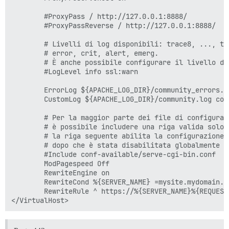
        #ProxyPass / http://127.0.0.1:8888/

        #ProxyPassReverse / http://127.0.0.1:8888/

        # Livelli di log disponibili: trace8, ..., tr
        # error, crit, alert, emerg.

        # È anche possibile configurare il livello di
        #LogLevel info ssl:warn

        ErrorLog ${APACHE_LOG_DIR}/community_errors.lo
        CustomLog ${APACHE_LOG_DIR}/community.log comb
        # Per la maggior parte dei file di configuraz
        # è possibile includere una riga valida solo 
        # la riga seguente abilita la configurazione 
        # dopo che è stata disabilitata globalmente co
        #Include conf-available/serve-cgi-bin.conf

        ModPagespeed Off

        RewriteEngine on

        RewriteCond %{SERVER_NAME} =mysite.mydomain.co
        RewriteRule ^ https://%{SERVER_NAME}%{REQUEST