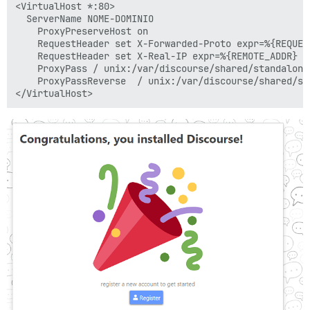
<VirtualHost *:80>

  ServerName NOME-DOMINIO

    ProxyPreserveHost on

    RequestHeader set X-Forwarded-Proto expr=%{REQUEST
    RequestHeader set X-Real-IP expr=%{REMOTE_ADDR}

    ProxyPass / unix:/var/discourse/shared/standalone
    ProxyPassReverse  / unix:/var/discourse/shared/st