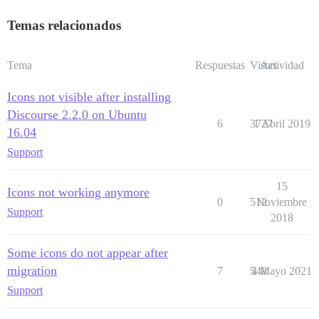
Temas relacionados
Tema
Respuestas
Vistas
Actividad
Icons not visible after installing
Discourse 2.2.0 on Ubuntu
6
3727
1 Abril 2019
16.04
Support
15
Icons not working anymore
0
512
Noviembre
Support
2018
Some icons do not appear after
migration
7
548
4 Mayo 2021
Support