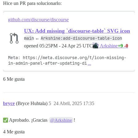
Hice un PR para solucionarlo:
github.com/discourse/discourse
UX: Add missing `discourse-table` SVG icon
main
Arkshine:add-discourse-table-icon
←
opened
05:25PM - 24 Apr 25 UTC
+9
-0
Arkshine
Meta: https://meta.discourse.org/t/icon-missing-
in-admin-panel-after-updating-di
…
6 Me gusta
bryce
(Bryce Huhtala)
5
24 Abril, 2025 17:35
Aprobado. ¡Gracias
!
@Arkshine
4 Me gusta