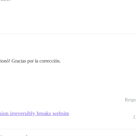
cionó! Gracias por la corrección.
Respu
sion irreversibly breaks website
1