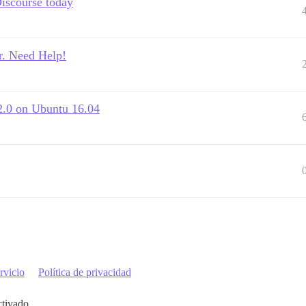
Discourse today
r. Need Help!
2.2.0 on Ubuntu 16.04
rvicio
Política de privacidad
ctivado