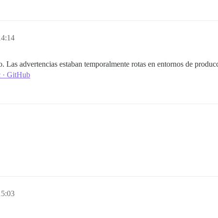
14:14
to. Las advertencias estaban temporalmente rotas en entornos de producc
c · GitHub
15:03