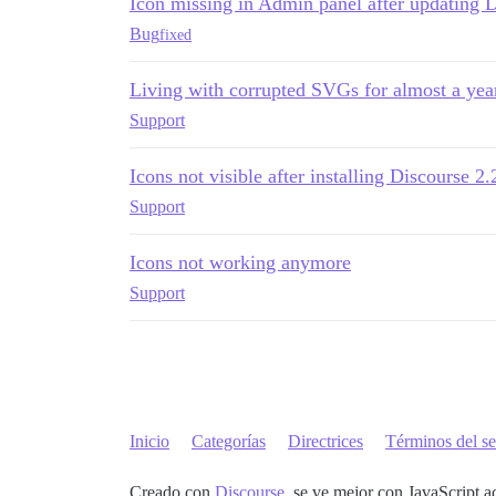
Icon missing in Admin panel after updating 
Bug
fixed
Living with corrupted SVGs for almost a yea
Support
Icons not visible after installing Discourse 
Support
Icons not working anymore
Support
Inicio
Categorías
Directrices
Términos del se
Creado con
Discourse
, se ve mejor con JavaScript a