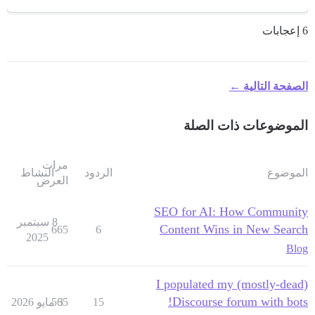
6 إعجابات
الصفحة التالية ←
الموضوعات ذات الصلة
مرات
الموضوع
الردود
النشاط
العرض
SEO for AI: How Community
8 سبتمبر
Content Wins in New Search
665
6
2025
Blog
I populated my (mostly-dead)
Discourse forum with bots!
15
3 مايو 2026
565