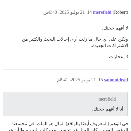
(Robert)
merefield
14
21 يوليو 2025، 6:40ص
لا أفهم حجتك.
ولكن على أي حال ما زلت أرى إحالات البحث والكثير من
الاشتراكات الجديدة.
3 إعجابات
satonotdead
15
21 يوليو 2025، 8:41م
merefield:
أنا لا أفهم حجتك.
في الوهم (المعروف أيضًا بالواقع) المال هو الملك. في مجتمعنا
الرقمي الفعلي، كان المال في تحسين محركات البحث، والآن هو