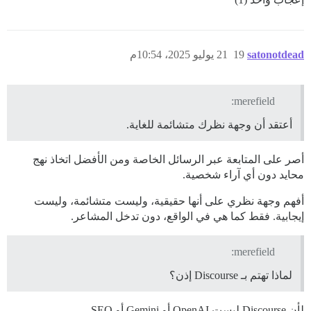
satonotdead
19
21 يوليو 2025، 10:54م
merefield:
أعتقد أن وجهة نظرك متشائمة للغاية.
أصر على المتابعة عبر الرسائل الخاصة ومن الأفضل اتخاذ نهج
محايد دون أي آراء شخصية.
أفهم وجهة نظري على أنها حقيقية، وليست متشائمة، وليست
إيجابية. فقط كما هي في الواقع، دون تدخل المشاعر.
merefield:
لماذا تهتم بـ Discourse إذن؟
لأن Discourse ليست OpenAI أو Gemini أو SEO.