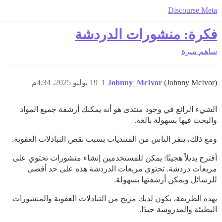
Discourse Meta
فكرة: منشورات الدردشة
ساهم
ميزة
(Johnny McIvor)
Johnny_McIvor
1
19 يوليو 2025، 4:34م
الشيء الرائع في وجود منتدى هو أنه يمكنك أرشفة جميع المواد
والبحث فيها بسهولة بالغة.
ومع ذلك، ينفر الناس من المنتديات بسبب نقص التبادلات العفوية.
أقترح بديلاً هجينًا: يمكن للمستخدمين إنشاء منشورات تحتوي على
مربعات دردشة. تحتوي مربعات الدردشة هذه على حد أقصى
للرسائل ويمكن أرشفتها بسهولة.
بهذه الطريقة، يكون لديك مزيج من التبادلات العفوية والمنشورات
البطيئة والمدروسة جيدًا.