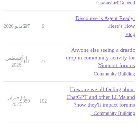
General
show-and-tell
Discourse is Agent Ready:
Here’s How
9
24 مايو 2026
647
Blog
Anyone else seeing a drastic
drop in community activity for
4 أغسطس
2011
77
2026
Support forums?
Community Building
How are we all feeling about
ChatGPT and other LLMs and
13 فبراير
9359
102
2025
how they'll impact forums?
Community Building
ai