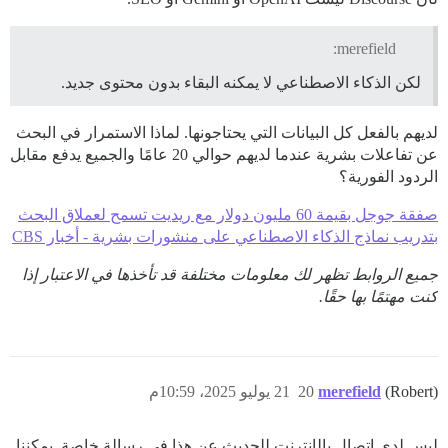
merefield:
لكن الذكاء الاصطناعي لا يمكنه البقاء بدون محتوى جديد.
لديهم بالفعل كل البيانات التي يحتاجونها. لماذا الاستمرار في البحث
عن تفاعلات بشرية عندما لديهم حوالي 20 عامًا والجميع يدفع مقابل
الردود الفورية؟
صفقة جوجل بقيمة 60 مليون دولار مع ريديت تسمح لعملاق البحث
بتدريب نماذج الذكاء الاصطناعي على منشورات بشرية - أخبار CBS
جميع الروابط تظهر لك معلومات مختلفة قد تأخذها في الاعتبار إذا
كنت مهتمًا بها حقًا.
(Robert)
merefield
20
21 يوليو 2025، 10:59م
ليس لدي اتصال بالإنترنت للحديث عن هذا في رسالة خاصة. يمكننا