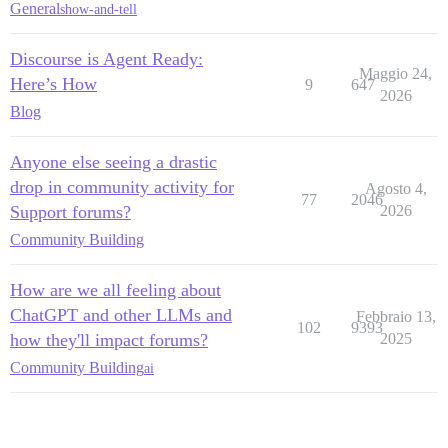
General
show-and-tell
Discourse is Agent Ready:
Maggio 24,
Here’s How
9
647
2026
Blog
Anyone else seeing a drastic
drop in community activity for
Agosto 4,
77
2046
Support forums?
2026
Community Building
How are we all feeling about
ChatGPT and other LLMs and
Febbraio 13,
102
9393
how they'll impact forums?
2025
Community Building
ai