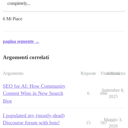
completely...
6 Mi Piace
pagina seguente →
Argomenti correlati
Argomento
Risposte
Visualizzazioni
Attività
SEO for AI: How Community
Settembre 8,
Content Wins in New Search
6
666
2025
Blog
I populated my (mostly-dead)
Maggio 3,
Discourse forum with bots!
15
567
2026