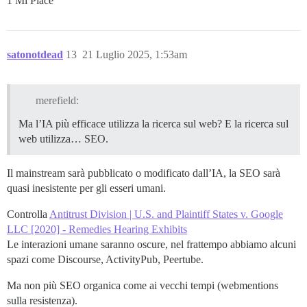
1 Mi Piace
satonotdead
13
21 Luglio 2025, 1:53am
merefield:
Ma l’IA più efficace utilizza la ricerca sul web? E la ricerca sul
web utilizza… SEO.
Il mainstream sarà pubblicato o modificato dall’IA, la SEO sarà
quasi inesistente per gli esseri umani.
Controlla
Antitrust Division | U.S. and Plaintiff States v. Google
LLC [2020] - Remedies Hearing Exhibits
Le interazioni umane saranno oscure, nel frattempo abbiamo alcuni
spazi come Discourse, ActivityPub, Peertube.
Ma non più SEO organica come ai vecchi tempi (webmentions
sulla resistenza).