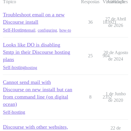
Tópico
Respostas
Visualizações
Atividade
Troubleshoot email on a new
27 de Abril
Discourse install
36
183921
de 2026
Self-Hosting
email
,
configuring
,
how-to
Looks like DO is disabling
Smtp in their Discourse hosting
20 de Agosto
25
904
plans
de 2024
Self-hosting
hosting
Cannot send mail with
Discourse on new install but can
1 de Junho
from command line (on digital
8
2352
de 2020
ocean)
Self-hosting
Discourse with other websites,
22 de