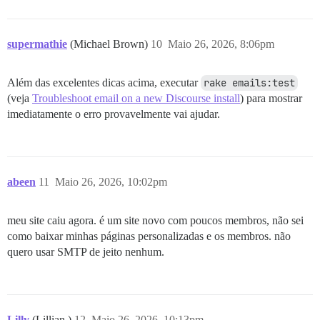
supermathie
(Michael Brown)
10
Maio 26, 2026, 8:06pm
Além das excelentes dicas acima, executar
rake emails:test
(veja
Troubleshoot email on a new Discourse install
) para mostrar
imediatamente o erro provavelmente vai ajudar.
abeen
11
Maio 26, 2026, 10:02pm
meu site caiu agora. é um site novo com poucos membros, não sei
como baixar minhas páginas personalizadas e os membros. não
quero usar SMTP de jeito nenhum.
Lilly
(Lillian )
12
Maio 26, 2026, 10:13pm