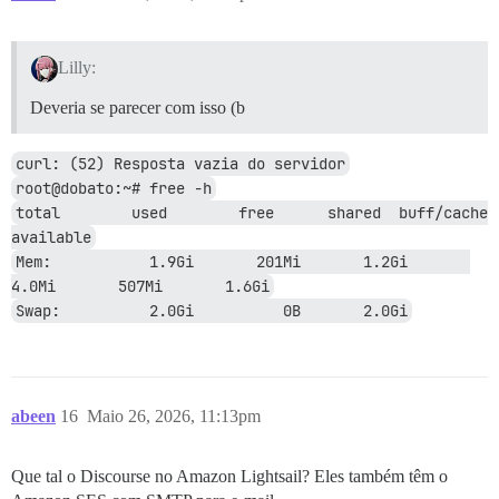
Lilly:
Deveria se parecer com isso (b
curl: (52) Resposta vazia do servidor
root@dobato:~# free -h
total        used        free      shared  buff/cache   
available
Mem:           1.9Gi       201Mi       1.2Gi       
4.0Mi       507Mi       1.6Gi
Swap:          2.0Gi          0B       2.0Gi
abeen
16
Maio 26, 2026, 11:13pm
Que tal o Discourse no Amazon Lightsail? Eles também têm o