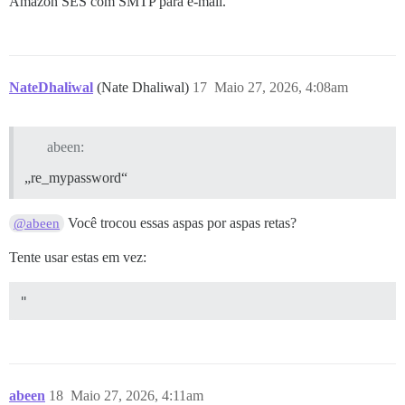
Amazon SES com SMTP para e-mail.
NateDhaliwal
(Nate Dhaliwal)
17
Maio 27, 2026, 4:08am
abeen:
„re_mypassword“
Você trocou essas aspas por aspas retas?
@abeen
Tente usar estas em vez:
abeen
18
Maio 27, 2026, 4:11am