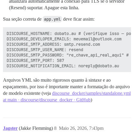
atualizará automaticamente a conexão para TLS se o servidor
(Resend) suportar. Apague esta linha.
Sua seção correta de
app.yml
deve ficar assim:
DISCOURSE_HOSTNAME: dobato.au # (verifique isso — pod
DISCOURSE_DEVELOPER_EMAILS: meuemail@outlook.com

DISCOURSE_SMTP_ADDRESS: smtp.resend.com

DISCOURSE_SMTP_USER_NAME: resend

DISCOURSE_SMTP_PASSWORD: "re_chave_api_real_aqui" # o
DISCOURSE_SMTP_PORT: 587

Arquivos YML são muito rigorosos quanto à sintaxe e ao
espaçamento, por isso é importante manter a formatação do arquivo
de modelo existente (veja
discourse_docker/samples/standalone.yml
at main · discourse/discourse_docker · GitHub
)
Jagster
(Jakke Flemming)
8
Maio 26, 2026, 7:43pm