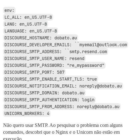
env:
LC_ALL: en_US.UTF-8
LANG: en_US.UTF-8
LANGUAGE: en_US.UTF-8
DISCOURSE_HOSTNAME: dobato.au
DISCOURSE_DEVELOPER_EMAILS: ``myemail@outlook.com
DISCOURSE_SMTP_ADDRESS: ``smtp.resend.com
DISCOURSE_SMTP_USER_NAME: resend
DISCOURSE_SMTP_PASSWORD: "re_mypassword"
DISCOURSE_SMTP_PORT: 587
DISCOURSE_SMTP_ENABLE_START_TLS: true
DISCOURSE_NOTIFICATION_EMAIL: noreply@dobato.au
DISCOURSE_SMTP_DOMAIN: dobato.au
DISCOURSE_SMTP_AUTHENTICATION: login
DISCOURSE_SMTP_FROM_ADDRESS: noreply@dobato.au
UNICORN_WORKERS: 4
Não quero usar SMTP. Ao pesquisar o problema com alguns
comandos, descobri que o Nginx e o Unicorn não estão em
execução.