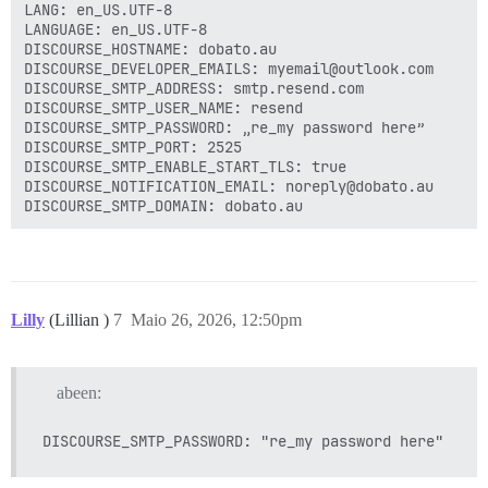
LANG: en_US.UTF-8

LANGUAGE: en_US.UTF-8

DISCOURSE_HOSTNAME: dobato.au

DISCOURSE_DEVELOPER_EMAILS: myemail@outlook.com

DISCOURSE_SMTP_ADDRESS: smtp.resend.com

DISCOURSE_SMTP_USER_NAME: resend

DISCOURSE_SMTP_PASSWORD: „re_my password here”

DISCOURSE_SMTP_PORT: 2525

DISCOURSE_SMTP_ENABLE_START_TLS: true

DISCOURSE_NOTIFICATION_EMAIL: noreply@dobato.au

Lilly
(Lillian )
7
Maio 26, 2026, 12:50pm
abeen: