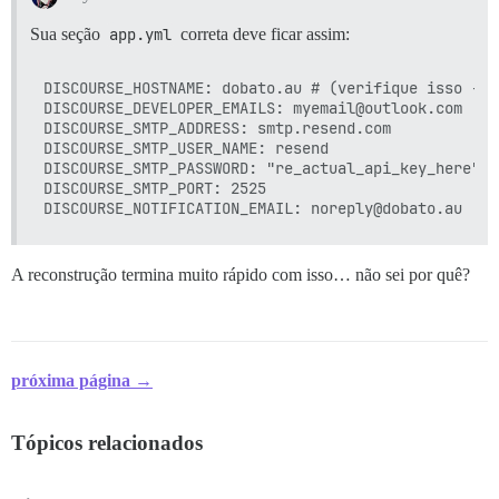
Sua seção
app.yml
correta deve ficar assim:
DISCOURSE_HOSTNAME: dobato.au # (verifique isso - p
DISCOURSE_DEVELOPER_EMAILS: myemail@outlook.com

DISCOURSE_SMTP_ADDRESS: smtp.resend.com

DISCOURSE_SMTP_USER_NAME: resend

DISCOURSE_SMTP_PASSWORD: "re_actual_api_key_here" #
DISCOURSE_SMTP_PORT: 2525

A reconstrução termina muito rápido com isso… não sei por quê?
próxima página →
Tópicos relacionados