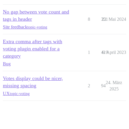
No gap between vote count and
tags in header
8
351
22. Mai 2024
Site feedback
topic-voting
Extra comma after tags with
voting plugin enabled for a
1
419
6. April 2023
category
Bug
Votes display could be nicer,
24. März
missing spacing
2
94
2025
UX
topic-voting