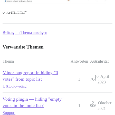
6 „Gefällt mir“
Beitrag im Thema anzeigen
Verwandte Themen
Thema
Antworten
Aufrufe
Aktivität
Minor bug report in hiding "0
10. April
votes" from topic list
3
764
2023
UX
topic-voting
Voting plugin — hiding "empty"
21. Oktober
votes in the topic list?
1
906
2021
Support