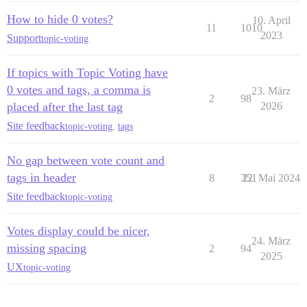
How to hide 0 votes?
10. April
11
1010
2023
Support
topic-voting
If topics with Topic Voting have
0 votes and tags, a comma is
23. März
2
98
placed after the last tag
2026
Site feedback
topic-voting
,
tags
No gap between vote count and
tags in header
8
351
22. Mai 2024
Site feedback
topic-voting
Votes display could be nicer,
24. März
missing spacing
2
94
2025
UX
topic-voting