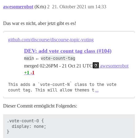
awesomerobot
(Kris)
2
21. Oktober 2021 um 14:33
Das war es nicht, aber jetzt gibt es es!
github.com/discourse/discourse-topic-voting
DEV: add vote count tag class (#104)
main
vote-count-tag
←
merged
02:26PM - 21 Oct 21 UTC
awesomerobot
+1
-1
This adds a `vote-count-N` class to the vote 
count tag. This will allow themes t
…
Dieser Commit ermöglicht Folgendes:
.vote-count-0 {

  display: none;
