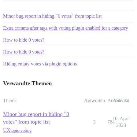
Minor bug report in hiding "0 votes" from topic list
Extra comma after tags with voting plugin enabled for a category
How to hide 0 votes?
How to hide 0 votes?
Hiding empty votes via plugin options
Verwandte Themen
Thema
Antworten
Aufrufe
Aktivität
Minor bug report in hiding "0
10. April
votes" from topic list
3
764
2023
UX
topic-voting