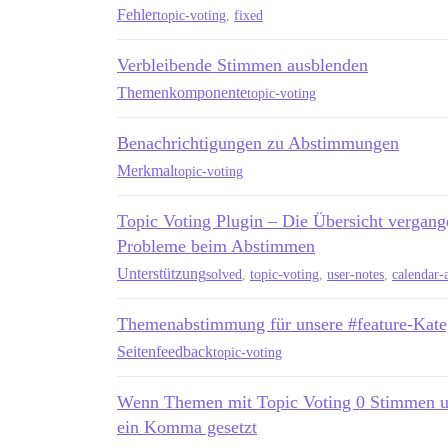
Fehler
topic-voting
,
fixed
Verbleibende Stimmen ausblenden
Themenkomponente
topic-voting
Benachrichtigungen zu Abstimmungen
Merkmal
topic-voting
Topic Voting Plugin – Die Übersicht vergang
Probleme beim Abstimmen
Unterstützung
solved
,
topic-voting
,
user-notes
,
calendar-
Themenabstimmung für unsere #feature-Katego
Seitenfeedback
topic-voting
Wenn Themen mit Topic Voting 0 Stimmen un
ein Komma gesetzt