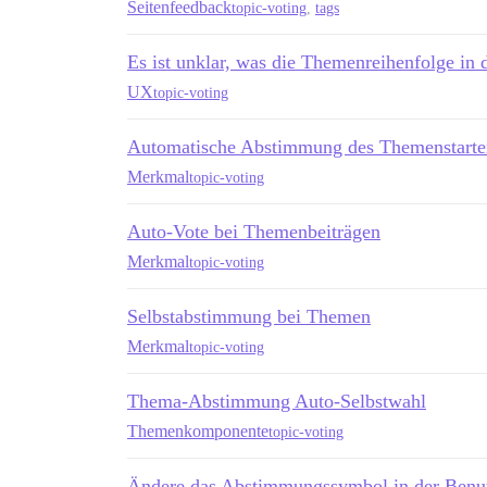
Seitenfeedback
topic-voting
,
tags
Es ist unklar, was die Themenreihenfolge in 
UX
topic-voting
Automatische Abstimmung des Themenstarte
Merkmal
topic-voting
Auto-Vote bei Themenbeiträgen
Merkmal
topic-voting
Selbstabstimmung bei Themen
Merkmal
topic-voting
Thema-Abstimmung Auto-Selbstwahl
Themenkomponente
topic-voting
Ändere das Abstimmungssymbol in der Benutze