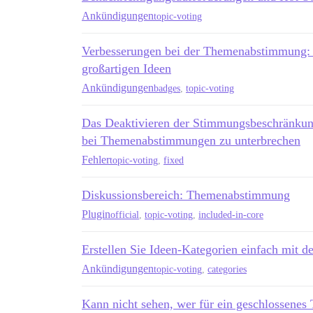
Ankündigungen
topic-voting
Verbesserungen bei der Themenabstimmung: 
großartigen Ideen
Ankündigungen
badges
,
topic-voting
Das Deaktivieren der Stimmungsbeschränkung
bei Themenabstimmungen zu unterbrechen
Fehler
topic-voting
,
fixed
Diskussionsbereich: Themenabstimmung
Plugin
official
,
topic-voting
,
included-in-core
Erstellen Sie Ideen-Kategorien einfach mit 
Ankündigungen
topic-voting
,
categories
Kann nicht sehen, wer für ein geschlossenes