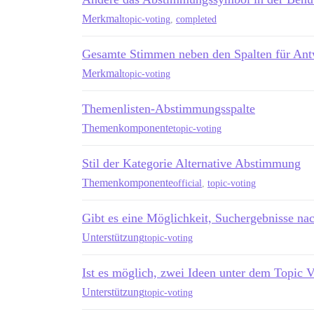
Merkmal
topic-voting
,
completed
Gesamte Stimmen neben den Spalten für Antw
Merkmal
topic-voting
Themenlisten-Abstimmungsspalte
Themenkomponente
topic-voting
Stil der Kategorie Alternative Abstimmung
Themenkomponente
official
,
topic-voting
Gibt es eine Möglichkeit, Suchergebnisse nac
Unterstützung
topic-voting
Ist es möglich, zwei Ideen unter dem Topic
Unterstützung
topic-voting