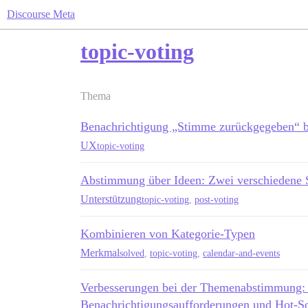
Discourse Meta
topic-voting
Thema
Benachrichtigung „Stimme zurückgegeben“ 
UX
topic-voting
Abstimmung über Ideen: Zwei verschiedene S
Unterstützung
topic-voting
,
post-voting
Kombinieren von Kategorie-Typen
Merkmal
solved
,
topic-voting
,
calendar-and-events
Verbesserungen bei der Themenabstimmung
Benachrichtigungsaufforderungen und Hot-So