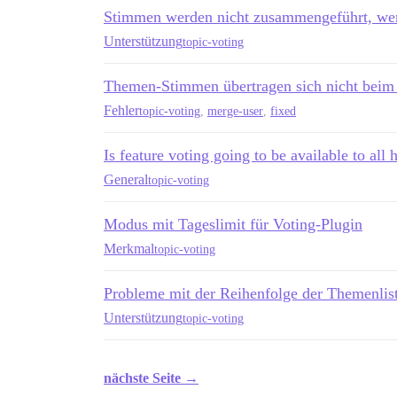
Stimmen werden nicht zusammengeführt, wen
Unterstützung
topic-voting
Themen-Stimmen übertragen sich nicht bei
Fehler
topic-voting
,
merge-user
,
fixed
Is feature voting going to be available to all
General
topic-voting
Modus mit Tageslimit für Voting-Plugin
Merkmal
topic-voting
Probleme mit der Reihenfolge der Themenlis
Unterstützung
topic-voting
nächste Seite →