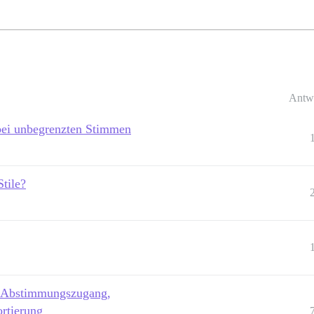
Antw
bei unbegrenzten Stimmen
tile?
: Abstimmungszugang,
rtierung