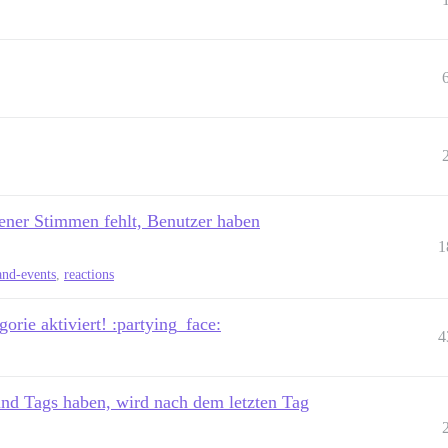
ener Stimmen fehlt, Benutzer haben
1
and-events
,
reactions
rie aktiviert! :partying_face:
4
d Tags haben, wird nach dem letzten Tag