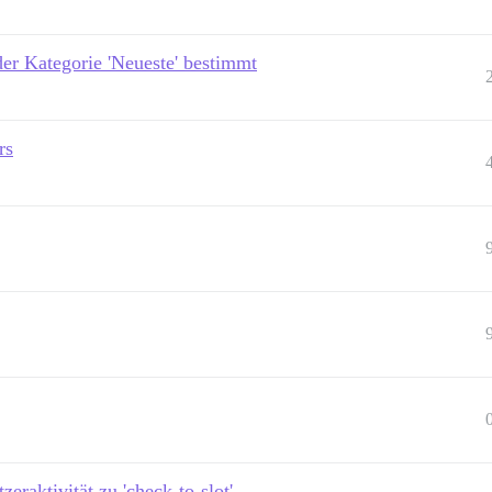
der Kategorie 'Neueste' bestimmt
rs
raktivität zu 'check-to-slot'