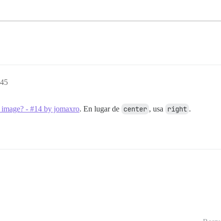
:45
d image? - #14 by jomaxro
. En lugar de
center
, usa
right
.