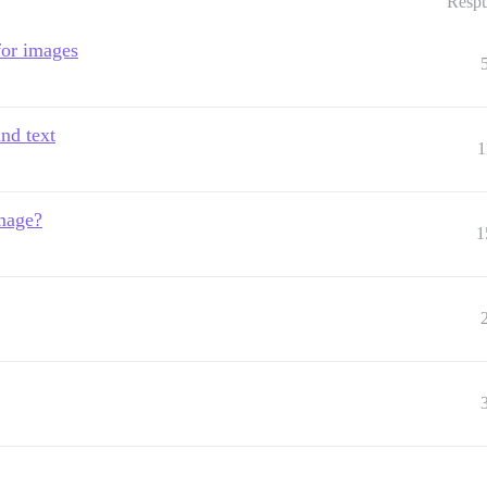
Respu
for images
nd text
1
image?
1