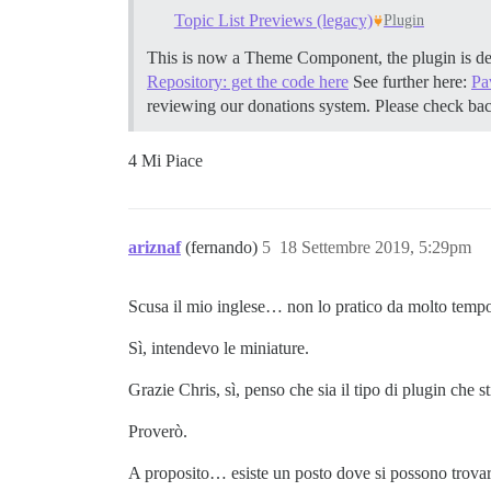
Topic List Previews (legacy)
Plugin
This is now a Theme Component, the plugin is d
Repository: get the code here
See further here:
Pa
reviewing our donations system. Please check back
4 Mi Piace
ariznaf
(fernando)
5
18 Settembre 2019, 5:29pm
Scusa il mio inglese… non lo pratico da molto temp
Sì, intendevo le miniature.
Grazie Chris, sì, penso che sia il tipo di plugin che 
Proverò.
A proposito… esiste un posto dove si possono trovare