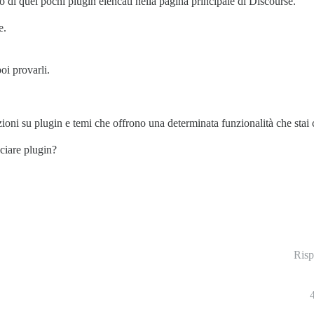
o di quei pochi plugin elencati nella pagina principale di Discourse.
e.
oi provarli.
zioni su plugin e temi che offrono una determinata funzionalità che stai
ciare plugin?
Risp