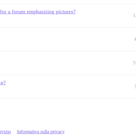
for a forum emphasizing pictures?
1
5
in?
rvizio
Informativa sulla privacy