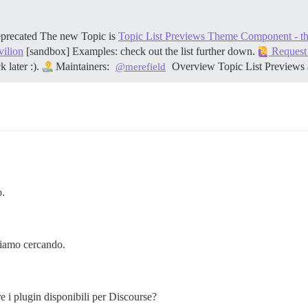
eprecated The new Topic is
Topic List Previews Theme Component - t
vilion
[sandbox] Examples: check out the list further down.
Request 
 later :).
Maintainers:
Overview Topic List Previews 
@merefield
o.
stiamo cercando.
 i plugin disponibili per Discourse?